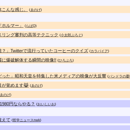
体こんな感じ。
(
ゑのげ
)
ドホルマー」
(
らばQ
)
スリング審判の高等テクニック
(
小太郎ぶろぐ
)
」Twitterで流行っていたコーヒーのクイズ
(
カラパイア
)
に爆破解体する瞬間の映像!!
(
ひろぶろ
)
だった」昭和天皇を特集した米メディアの映像が大反響
(
パンドラの憂
が覚めます😹
(
ゑのげ
)
ゑのげ
)
980円ならやる？
(
おいしいお
)
教えて
(
哲学ニュースnwk
)