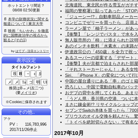
北海道民、東北民が作る雪玉がガチすぎた
ホットエントリ間近？
08/08 02:50更新
福岡の警察署に貼ってあった「STOP暴
「ジューシー!?」自動車部品メーカーの
📄
本​学​の​財​務​状​況​に​関​す​る​
コンビニでゼリーを買ったら…店員よ、お
報​道​に​つ​い​て​ ​|​ ​東​京​大​学
ラーメン屋で「柚子ラーメン」があった
📄
映​画​「​ち​い​か​わ​」​を​徹​底​
【衝撃】「レンジでパスタ」で水を入れな
的​に​国​際​政​治​学​の​視​点​か​ら​
無人販売所の「柿」に添えられた説明が物
観​る​と​(​そ​の​1​)
あのインチキ飲料「水素水」の末路がこち
by
はてブ - 注目エントリー
伊達政宗公の「450歳」を全力で祝ってみ
あるスーパーの提案する「デザート」、渋
表示設定
【衝撃】夫が京都で泊まらされた部屋がす
タイトルフォント
「それストーカーじゃん！」ある女性誌の
Siri、「iPhone X」の変化について行
中国の屋台通りにある「串」のゴミ箱が大
恐ろしい…中国で電動自転車のバッテリー
推奨はB→メ(左二つ)
おデブの背中を押してくれる、あまりに
(要
メイリオ
)
「うどん県」香川県の空港、ついに本気を
※Cookieに保存されます
まさに錬金術!? リサイクルショップの
セブンでSwitch本体を買ったら「70
その他..
プリウスのオイル交換を頼んだら…驚愕事
「トイペを絶対切らさない」で有名な一
PV：
116,783,996
2017/11/26停止
2017年10月