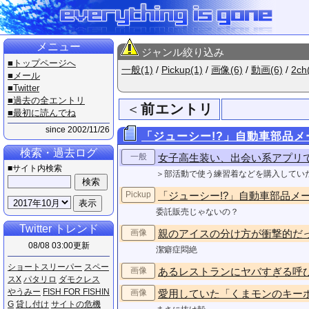
メニュー
ジャンル絞り込み
■トップページへ
一般(1)
/
Pickup(1)
/
画像(6)
/
動画(6)
/
2ch
■メール
■Twitter
■過去の全エントリ
＜
前エントリ
■最初に読んでね
since 2002/11/26
「ジューシー!?」自動車部品
検索・過去ログ
一般
女子高生装い、出会い系アプリで
■サイト内検索
＞部活動で使う練習着などを購入してい
Pickup
「ジューシー!?」自動車部品メ
委託販売じゃないの？
Twitter トレンド
画像
親のアイスの分け方が衝撃的だ
08/08 03:00更新
潔癖症悶絶
シ​ョ​ー​ト​ス​リ​ー​パ​ー
ス​ペ​ー​
画像
あるレストランにヤバすぎる呼
ス​X
パ​タ​リ​ロ
ダ​モ​ク​レ​ス
や​う​み​ー
F​I​S​H​ ​F​O​R​ ​F​I​S​H​I​N​
画像
愛用していた「くまモンのキー
G
貸​し​付​け
サ​イ​ト​の​危​機