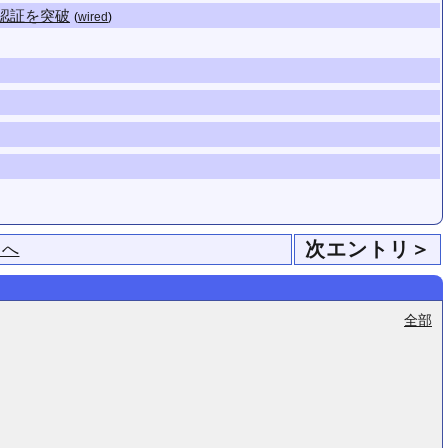
が認証を突破
(
wired
)
次エントリ＞
ジへ
全部