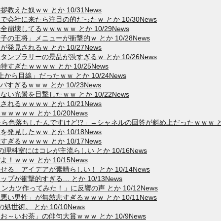
えた奴ｗｗ とか 10/31News
社に来たら注目の的だったｗ とか 10/30News
壊してるｗｗｗｗｗ とか 10/29News
王将」メニューが衝撃的ｗ とか 10/28News
見されるｗ とか 10/27News
プラリーの景品が渋すぎるｗ とか 10/26News
ぎたｗｗｗｗ とか 10/25News
ら目線」だったｗｗ とか 10/24News
ぎるｗｗｗ とか 10/23News
光景を目撃したｗｗ とか 10/22News
るｗｗｗｗ とか 10/21News
ｗｗｗ とか 10/20News
色落ちしたんですけど!?」→シャネルの回答が斜め上だったｗｗｗ とか 1
見したｗｗ とか 10/18News
るｗｗｗｗ とか 10/17News
理科室にはコレが主流らしい とか 10/16News
ｗｗｗ とか 10/15News
」アイデアが素晴らしい！ とか 10/14News
が衝撃的すぎる… とか 10/13News
ンカツ作ってみた！」に反響の声 とか 10/12News
男性」が無慈悲すぎるｗｗｗ とか 10/11News
術。 とか 10/10News
いお茶」の俳句大賞ｗｗｗ とか 10/9News