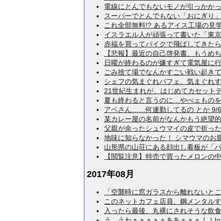
電線にとんでもないモノが引っかかってい
スーパーでとんでもない「おにぎり」売って
これ全部無料!? あるアイス工場の見学が
イスラエル人が頑張って書いた「東京都」
赤福を買ってバイクで飛ばしてきたら、
【悲報】最近の自己啓発書、もうめちゃく
日曜が終わるのが嫌すぎて電気屋に行っ
ごみ捨て場でなんかすごい戦い起きてた……
シェフの気まぐれパフェ、気まぐれすぎて
21世紀生まれが、はじめてカセットテー
夏も終わると言うのに…やべェものを見つ
アベさん……何連勤してるの とか 9/6
某カレー屋の名前がなんかもう絶望的だっ
父親が余ったシュウマイの皮で折った「揚
地味に知らなかった！ シマウマのお腹の
山形県の山荘にある顔出し看板が「パン
【閲覧注意】特売で買ったメロンの中身が
2017年08月
「空襲時に窓ガラスから離れないとこうな
このネットカフェ店員、鋼メンタルすぎる
入ったら最後、丸裸にされそうな飲食店街
う、うわぁぁぁぁぁああぁぁぁ！！Intern