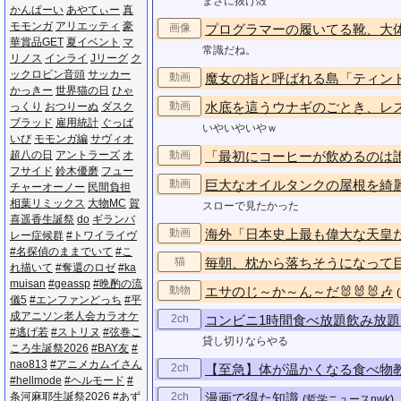
まさに抜け殻
か​ん​ぱ​ー​い
あ​や​て​ぃ​ー
真​
モ​モ​ン​ガ
ア​リ​エ​ッ​テ​ィ
豪​
画像
プログラマーの履いてる靴、大
華​賞​品​G​E​T
夏​イ​ベ​ン​ト
マ​
常識だね。
リ​ノ​ス
イ​ン​ラ​イ
J​リ​ー​グ
ク​
ッ​ク​ロ​ビ​ン​音​頭
サ​ッ​カ​ー
動画
魔女の指と呼ばれる島「ティン
か​っ​き​ー
世​界​猫​の​日
ひ​ゃ​
動画
水底を這うウナギのごとき、レ
っ​く​り
お​つ​り​ー​ぬ
ダ​ス​ク​
ブ​ラ​ッ​ド
雇​用​統​計
ぐ​っ​ば​
いやいやいやｗ
い​び
モ​モ​ン​ガ​編
サ​ヴ​ィ​オ
超​八​の​日
ア​ン​ト​ラ​ー​ズ
オ​
動画
「最初にコーヒーが飲めるのは誰？
フ​サ​イ​ド
鈴​木​優​磨
フ​ュ​ー​
動画
巨大なオイルタンクの屋根を綺麗
チ​ャ​ー​オ​ー​ノ​ー
民​間​負​担
相​葉​リ​ミ​ッ​ク​ス
大​物​M​C
賀​
スローで見たかった
喜​遥​香​生​誕​祭
d​o
ギ​ラ​ン​バ​
動画
海外「日本史上最も偉大な天皇
レ​ー​症​候​群
#​ト​ワ​イ​ラ​イ​ヴ
#​名​探​偵​の​ま​ま​で​い​て
#​こ​
猫
毎朝、枕から落ちそうになって目
れ​描​い​て
#​奪​還​の​ロ​ゼ
#​k​a​
m​u​i​s​a​n
#​g​e​a​s​s​p
#​晩​酌​の​流​
動物
エサのじ～か～ん～だ🐰🐰🐰🎶
(
儀​5
#​エ​ン​フ​ァ​ン​ど​っ​ち
#​平​
成​ア​ニ​ソ​ン​老​人​会​カ​ラ​オ​ケ
2ch
コンビニ1時間食べ放題飲み放題1
#​逃​げ​若
#​ス​ト​リ​ヌ
#​弦​巻​こ​
貸し切りならやる
こ​ろ​生​誕​祭​2​0​2​6
#​B​A​Y​友
#​
n​a​o​8​1​3
#​ア​ニ​メ​カ​ム​イ​さ​ん
2ch
【至急】体が温かくなる食べ物
#​h​e​l​l​m​o​d​e
#​ヘ​ル​モ​ー​ド
#​
条​河​麻​耶​生​誕​祭​2​0​2​6
#​あ​ず​
2ch
漫画で得た知識
(
哲学ニュースnwk
)