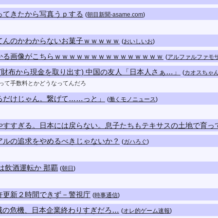
ってきたから写真うｐする
(
朝目新聞-asame.com
)
てんのかわからないお菓子ｗｗｗｗｗ
(
おいしいお
)
かる画像がこちらｗｗｗｗｗｗｗｗｗｗｗｗｗｗｗ
(
アルファルファモ
イ(財布から現金を取り出す) 中国の友人「日本人さぁ…」
(
カオスちゃ
国って手数料とかどうなってんだろ
るだけじゃん。繋げて……っと」
(
働くモノニュース
)
やすすぎる。日本には戻らない。息子たちもテキサスの土地で育っ
アルの追求をやめるべきじゃないか？
(
ガハろぐ
)
は飲酒運転か 那覇
(
朝日
)
許更新２時間できず－警視庁
(
時事通信
)
滅の危機、日本企業終わりすぎだろ…
(
オレ的ゲーム速報
)