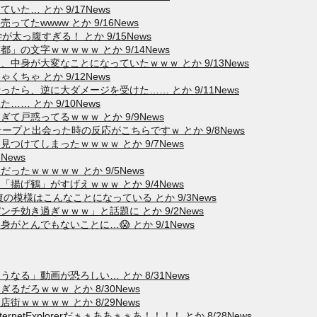
た… とか 9/17News
たwwww とか 9/16News
太っ腹すぎる！ とか 9/15News
の文字ｗｗｗｗｗ とか 9/14News
中身が大変なことになっていたｗｗｗ とか 9/13News
ちゃ とか 9/12News
たら、逆に大ダメージを受けた…… とか 9/11News
 とか 9/10News
戸惑ってるｗｗｗ とか 9/9News
プと出会った時の反応がこちらですｗ とか 9/8News
けてしまったｗｗｗｗ とか 9/7News
News
たｗｗｗｗｗ とか 9/5News
げ鶴」がすげえｗｗｗ とか 9/4News
模様はこんなことになっている とか 9/3News
チ効き過ぎｗｗｗ」と話題に とか 9/2News
とんでもないことに…😱 とか 9/1News
る」動画が恐ろしい… とか 8/31News
だろｗｗｗ とか 8/30News
ｗｗｗｗｗ とか 8/29News
etExplorerだぁぁああぁぁあ！！！！ とか 8/28News