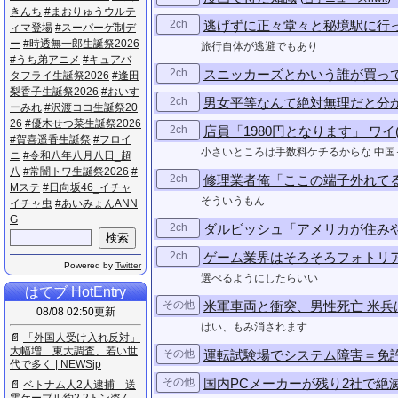
き​ん​ち
#​ま​お​り​ゅ​う​ウ​ル​テ​
2ch
逃げずに正々堂々と秘境駅に行
ィ​マ​登​場
#​ス​ー​パ​ー​ゲ​制​デ​
ー
#​時​透​無​一​郎​生​誕​祭​2​0​2​6
旅行自体が逃避でもあり
#​う​ち​弟​ア​ニ​メ
#​キ​ュ​ア​バ​
2ch
スニッカーズとかいう誰が買っ
タ​フ​ラ​イ​生​誕​祭​2​0​2​6
#​逢​田​
梨​香​子​生​誕​祭​2​0​2​6
#​お​い​す​
2ch
男女平等なんて絶対無理だと分
ー​み​れ
#​沢​渡​コ​コ​生​誕​祭​2​0​
2​6
#​優​木​せ​つ​菜​生​誕​祭​2​0​2​6
2ch
店員「1980円となります」 ワ
#​賀​喜​遥​香​生​誕​祭
#​フ​ロ​イ​
小さいところは手数料ケチるからな 中
ニ
#​令​和​八​年​八​月​八​日​_​超​
八
#​常​闇​ト​ワ​生​誕​祭​2​0​2​6
#​
2ch
修理業者俺「ここの端子外れて
M​ス​テ
#​日​向​坂​4​6​_​イ​チ​ャ​
そういうもん
イ​チ​ャ​虫
#​あ​い​み​ょ​ん​A​N​N​
G
2ch
ダルビッシュ「アメリカが住み
2ch
ゲーム業界はそろそろフォトリ
Powered by
Twitter
選べるようにしたらいい
はてブ HotEntry
その他
米軍車両と衝突、男性死亡 米兵
08/08 02:50更新
はい、もみ消されます
📄
「​外​国​人​受​け​入​れ​反​対​」​
大​幅​増​ ​東​大​調​査​、​若​い​世​
その他
運転試験場でシステム障害＝免
代​で​多​く​ ​|​ ​N​E​W​S​j​p
その他
国内PCメーカーが残り2社で絶
📄
ベ​ト​ナ​ム​人​2​人​逮​捕​ ​送​