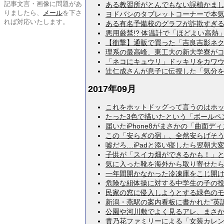
記事文言・画像に問題があ
ある教習所がとんでもない誤植かましてた
りましたら、
メール
を下さ
ヨドバシのタブレットコーナーで本気出し
れば対応いたします。
ある有名予備校のグラフが詐欺すぎる件ｗ
悪用厳禁!? 体温計で「ほどよい高熱」を
【衝撃】通販で買った「吉良吉影ネクタイ
理系の最高峰、東工大の新大学寮がコレっ
「ネコにキュウリ」ドッキリをカワウソに
辻仁成さんが息子に伝授した「気分を上げ
2017年09月
これをホットドッグって言うのはホットド
たった3色で描いたという「ボールペン画
届いたiPhone8がまさかの「曲面ディ
この「安らぎの宿」、全然安らげそうにな
嘘だろ…iPadと添い寝したら翌朝大変な
子供が「スイカ畑ができるかも！」と撒い
気に入った靴を海外から取り寄せたら、と
一年間開かなかった冷凍庫をこじ開けたら
危険な組体操に対する中学生の子の投稿が
民家の窓に侵入しようとする緑色のモンス
新潟・燕駅の案内看板に書かれた”英訳”が
公園や河川敷でよく見るアレ、まさかの折
貴乃花ファミリーによる「女装カレンダー