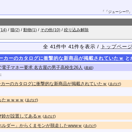
「「ジューシー!?」
(14)
/
猫(2)
/
動物(1)
/
その他(10)
/
絞り込み解除
全 41件中 41件を表示 /
トップペー
メーカーのカタログに衝撃的な新商品が掲載されていたｗ
とか
電子マネー要求 名古屋の男子高校生26人
(
産経
)
た
ーカーのカタログに衝撃的な新商品が掲載されていたｗ
(
ゑのげ
)
ったｗｗｗｗ
(
ゑのげ
)
び鈴が設置してあるｗ
(
ゑのげ
)
ホルダー」からくまモンが脱走したwwwｗ
(
ゑのげ
)