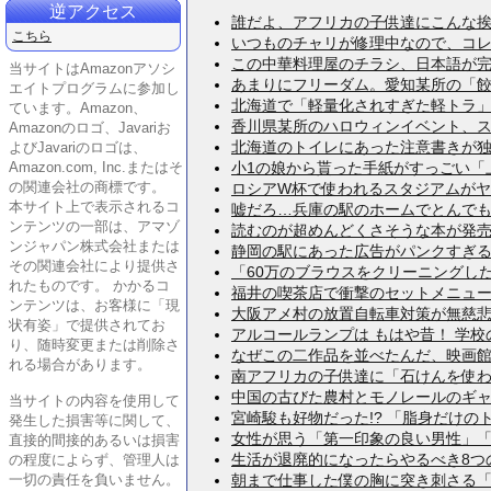
逆アクセス
誰だよ、アフリカの子供達にこんな挨拶教
こちら
いつものチャリが修理中なので、コレで会
この中華料理屋のチラシ、日本語が完全崩
当サイトはAmazonアソシ
あまりにフリーダム。愛知某所の「餃子の
エイトプログラムに参加し
北海道で「軽量化されすぎた軽トラ」が発
ています。Amazon、
香川県某所のハロウィンイベント、スタン
Amazonのロゴ、Javariお
北海道のトイレにあった注意書きが独特す
よびJavariのロゴは、
Amazon.com, Inc.またはそ
小1の娘から貰った手紙がすっごい「上か
の関連会社の商標です。
ロシアW杯で使われるスタジアムがヤバす
本サイト上で表示されるコ
嘘だろ…兵庫の駅のホームでとんでもない
ンテンツの一部は、アマゾ
読むのが超めんどくさそうな本が発売され
ンジャパン株式会社または
静岡の駅にあった広告がパンクすぎるｗｗ
その関連会社により提供さ
「60万のブラウスをクリーニングしたら
れたものです。 かかるコ
福井の喫茶店で衝撃のセットメニューを発
ンテンツは、お客様に「現
大阪アメ村の放置自転車対策が無慈悲すぎ
状有姿」で提供されてお
アルコールランプは もはや昔！ 学校の
り、随時変更または削除さ
なぜこの二作品を並べたんだ、映画館よ！
れる場合があります。
南アフリカの子供達に「石けんを使わせる
中国の古びた農村とモノレールのギャップ
当サイトの内容を使用して
宮崎駿も好物だった!? 「脂身だけのト
発生した損害等に関して、
女性が思う「第一印象の良い男性」「悪い
直接的間接的あるいは損害
生活が退廃的になったらやるべき8つの処世
の程度によらず、管理人は
一切の責任を負いません。
朝まで仕事した僕の胸に突き刺さる「お～