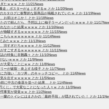
ｗｗｗ とか 11/21News
走」ポスターがｇｊすぎるｗ とか 11/20News
カタログに衝撃的な新商品が掲載されていたｗ とか 11/19News
前はオニか！ とか 11/18News
ので頼んだら、予想以上に柚子ラーメンだったｗｗｗ とか 11/17New
かった結果ｗｗｗｗ とか 11/16News
騒すぎるｗｗｗｗｗｗ とか 11/15News
らｗｗｗｗｗｗｗ とか 11/14News
たｗｗｗ とか 11/13News
すぎだろｗｗｗｗ とか 11/12News
ごすぎるｗｗｗｗｗｗ とか 11/11News
特集に非難轟々 とか 11/10News
けないｗｗｗ とか 11/9News
変なことにｗｗ とか 11/8News
が破裂・炎上する様子 とか 11/7News
力強い「カツ丼」のキャッチコピー。 とか 11/6News
出すｗｗｗｗｗ とか 11/5News
前に中古の食器を並べた結果… とか 11/4News
0円くじ」で大変なことになった人々ｗ とか 11/3News
実が発覚ｗｗ とか 11/2News
蘭のトイレにはまさかの「最終手段」が隠されていた！ とか 11/1Ne