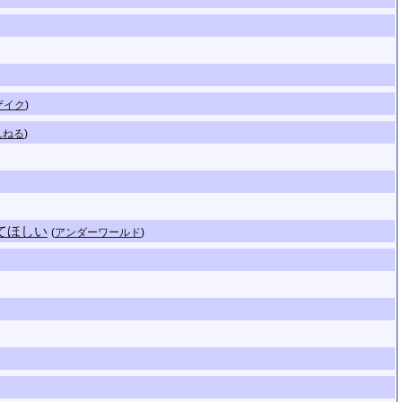
ザイク
)
んねる
)
てほしい
(
アンダーワールド
)