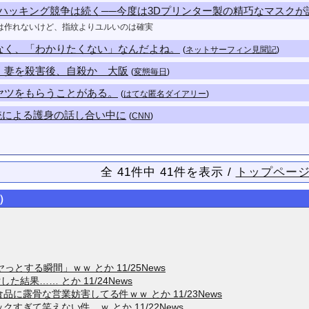
 ID」のハッキング競争は続く──今度は3Dプリンター製の精巧なマスク
は作れないけど、指紋よりユルいのは確実
なく、「わかりたくない」なんだよね。
(
ネットサーフィン見聞記
)
 妻を殺害後、自殺か 大阪
(
変態毎日
)
ヤツをもらうことがある。
(
はてな匿名ダイアリー
)
銃による護身の話し合い中に
(
CNN
)
全 41件中 41件を表示 /
トップペー
）
とする瞬間」ｗｗ とか 11/25News
結果…… とか 11/24News
に露骨な営業妨害してる件ｗｗ とか 11/23News
すぎて笑えない件…ｗ とか 11/22News