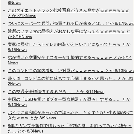
9News
このダイエットチラシの比較写真がうさん臭すぎるｗｗｗｗｗｗ
とか 8/18News
ついにスーパーで兵器が売買される日が来るとは… とか 8/17News
近所のファミマの品揃えがおかしな事になってるｗｗｗｗｗｗ と
か 8/16News
実家に帰省したらトイレの内装がえらいことになってたｗｗ とか
8/15News
弟が描いた交通安全ポスターが衝撃的すぎるｗｗｗｗｗ とか 8/14
News
このコンビニの案内看板、絶対罠だｗｗｗｗｗｗｗ とか 8/13News
帰り道、コンビニの前に落ちてて心臓止まるかと思った… とか 8/1
2News
この交通安全標識怖すぎるだろ…… とか 8/11News
中国の「USB充電アダプター型盗聴器」が恐ろしすぎる…… とか
8/10News
バイクに違和感があったので調べたら、とんでもない生き物が出て
きたｗｗｗ とか 8/9News
8年のガンプラ製作で積もった「塗料の層」を割ってみたら凄かっ
た… とか 8/8News