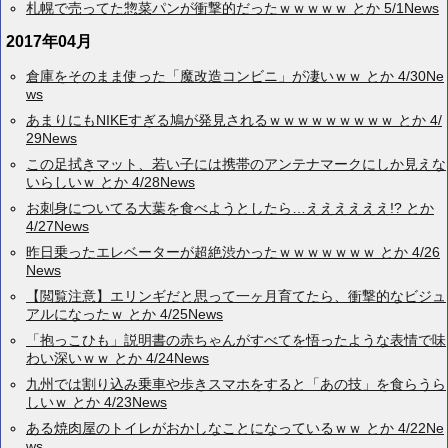
札幌で売ってた惣菜パンが衝撃的だったｗｗｗｗｗ とか 5/1News
2017年04月
倉庫をそのまま使った「魔改造コンビニ」が凄いｗｗ とか 4/30Ne
ws
あまりにもNIKEすぎる鳩が発見されるｗｗｗｗｗｗｗｗｗ とか 4/
29News
この足拭きマット、若い子には携帯のアンテナマークにしか見えな
いらしいｗ とか 4/28News
お刺身についてる大葉を食べようとしたら…ええええええ!? とか
4/27News
昨日乗ったエレベーターが超絶渋かったｗｗｗｗｗｗｗ とか 4/26
News
【閲覧注意】エリンギだと思って一ヶ月育てたら、衝撃的なビジュ
アルになったｗ とか 4/25News
「抱っこひも」説明書の赤ちゃんがすべてを悟ったような表情で味
わい深いｗｗ とか 4/24News
九州では割り込み乗車や歩きスマホをすると「あの技」を食らうら
しいｗ とか 4/23News
ある焼肉屋のトイレがおかしなことになっているｗｗ とか 4/22Ne
ws