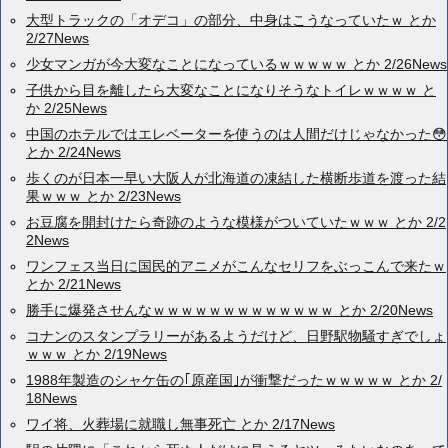
大型トラックの「オデコ」の部分、中身はこうなっていたｗ とか
2/27News
少女マンガが今大変なことになっているｗｗｗｗｗ とか 2/26News
子供から目を離したら大変なことになりそうなトイレｗｗｗｗ と
か 2/25News
中国のホテルではエレベーターを使うのは人間だけじゃなかった😳
とか 2/24News
歩くのが日本一早い大阪人が北海道の凍結した横断歩道を渡った結
果ｗｗｗ とか 2/23News
お豆腐を開封けたら奇跡のような模様がついていたｗｗｗ とか 2/2
2News
ワンフェス当日に国民的アニメがこんなセリフをぶっこんで来たｗ
とか 2/21News
勝手に爆発させんなｗｗｗｗｗｗｗｗｗｗｗｗｗ とか 2/20News
コナンのスタンプラリーがあるようだけど、日野駅物騒すぎでしょ
ｗｗｗ とか 2/19News
1988年製造のシャケ缶の｢原産国｣が衝撃だったｗｗｗｗｗ とか 2/
18News
ワイ将、火葬場に就職し無事死亡 とか 2/17News