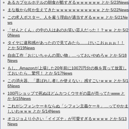
あるカプセルホテルの朝食が酷すぎるｗｗｗｗｗｗ とか 5/23News
まな板から何か生えてきたｗｗｗｗｗｗｗｗｗｗｗ とか 5/22News
この求人ポスター、人を雇う理由が適当すぎるｗｗｗ とか 5/21Ne
ws
「せんとくん」の中の人はあのお笑い芸人だった！？ｗｗ とか 5/2
0News
タイヤに違和感があったので見てみたら……けいこおぉぉぉ！！
とか 5/19News
自由工作「おじいちゃんの買い物」…っておいやめろｗ とか 5/18
News
もし、Amazonが上場した20年前に100万円分の株を買って放置し
ておいたら…驚愕！ とか 5/17News
この消火器、「選ばれし者しか使えない」感すごいｗｗｗ とか 5/1
6News
100円ショップで死ぬほどムカつくウサギの皿が売ってたwww と
か 5/15News
これがシフォンケーキならぬ「シフォン主義ケーキ」…ってやかま
しいわｗｗｗ とか 5/14News
オコジョより小さい「イイズナ」が可愛すぎるｗｗｗｗ とか 5/13
News