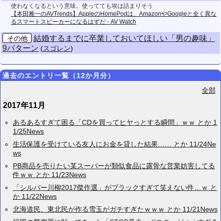
使わなくなるという意味。使ってても埃は詰まりそう
【本田雅一のAVTrends】AppleのHomePodは、AmazonやGoogleと全く異な
るスマートスピーカーになるはずだ - AV Watch
結婚するまでに卒業しておいてほしい「男の趣味」
その他
9パターン
(
スゴレン
)
過去のエントリ一覧（12か月分）
全部
2017年11月
あるあるすぎて困る「CDを買ってヒヤっとする瞬間」ｗｗ とか 1
1/25News
生活保護を受けている友人にお金を貸した結果…… とか 11/24Ne
ws
PB商品を売りたい某スーパーが類似食品に露骨な営業妨害してる
件ｗｗ とか 11/23News
「シルバー川柳2017傑作選」がブラックすぎて笑えない件…ｗ と
か 11/22News
北海道民、東北民が作る雪玉がガチすぎたｗｗｗ とか 11/21News