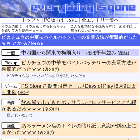
トップへ
|
PC版
|
はじめに
|
全エントリ一覧へ
オウムの前に「オウム返しするおもちゃ」
こんな衝撃的な小説あらすじ、読まずには
を置いてみた結果ｗｗｗｗ
居られないだろｗｗ
ピカチュウの中華モバイルバッテリーの充電方法が衝撃的だった
ｗｗ
とか 6/7News
中四国から関東で梅雨入り ほぼ平年並み
一般
(
産経
)
ピカチュウの中華モバイルバッテリーの充電方法が
Pickup
衝撃的だったｗｗ
(
ゑのげ
)
ピカチュウはいったいどんな罪を犯したんだｗ
PS Storeで 期間限定セール｢Days of Play｣6月9日よ
ゲーム
り開催
(
SCE
)
飲み屋で出てきたポテサラ…セルフサービスにも程
画像
があるだろｗｗｗ
(
ゑのげ
)
嫌いじゃないで
あるラーメン店のトイレの貼り紙…意識が斜め上に
画像
高かったｗｗｗ
(
ゑのげ
)