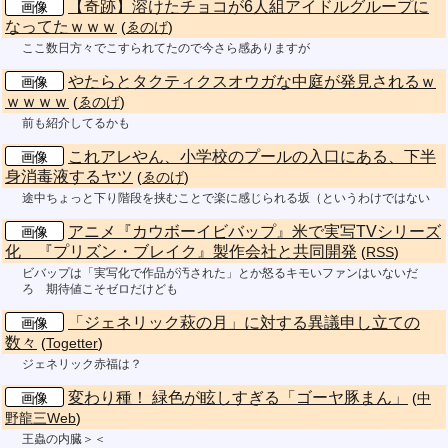
【奇跡】溶けたチョコが6人組アイドルグループに
画像
なってたｗｗｗ
(
ゑのげ
)
ここ数日方々でこすられてたので今さら感ありますが
やたらとタクティクスオウガな中庭が発見されるｗ
画像
ｗｗｗｗ
(
ゑのげ
)
前も紹介してるかも
これアレやん、小学校のプールの入口にある、下半
画像
身消毒液するヤツ
(
ゑのげ
)
途中ちょっと下り階段を挟むことで楽に感じられる坂（というわけではない
アニメ『カウボーイビバップ』米で実写TVシリーズ
画像
化 『プリズン・ブレイク』製作会社と共同開発
(
RSS
)
ビバップは「実写化で作品が汚された」とか怒るキモいファンはいないだ
ろ 期待値こそゼロだけども
「ジェネリック萩の月」に対する異議申し立ての
画像
数々
(
Togetter
)
ジェネリック赤福は？
変わり種！ 緑色が眩しすぎる「ゴーヤ豚まん」
画像
(
中
野龍三Web
)
王蟲の内臓＞＜