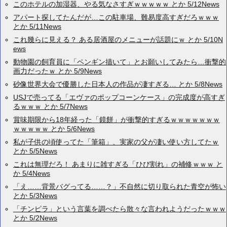
このホテルの加湿器、やる気なさすぎｗｗｗｗｗ とか 5/12News
アパート探してたんだが…この駐車場、難易度高すぎだろｗｗｗ
とか 5/11News
これ幾らに見える？ ある居酒屋のメニューが話題にｗ とか 5/10N
ews
動物園の飼育員に「ペンギン描いて」とお願いしてみたら…衝撃的
画力だったｗ とか 5/9News
砂像世界大会で優勝した日本人の作品が凄すぎる… とか 5/8News
USJで売ってる「エヴァのポップコーンケース」の完成度が高すぎ
るｗｗｗ とか 5/7News
賞味期限から18年経った「鏡餅」が衝撃的すぎるｗｗｗｗｗｗｗ
ｗｗｗｗｗ とか 5/6News
私が子供の頃使ってた「筆箱」、実家の父が凄い使い方してたｗ
とか 5/5News
これは無理だろ！ あまりに雑すぎる「ひび割れ」の補修ｗｗｗ と
か 5/4News
「え……背景バグってる……？」不自然に切り取られた青空が怖い
とか 5/3News
「チンピラ」という言葉を調べたら散々な言われようだったｗｗｗ
とか 5/2News