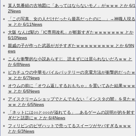
某人気番組の古地図に「あってはならないモノ」がｗｗｗ とか 6/1
2News
「この写真、女の人だけだったら最高だったのに…」→神職人現る
ｗ とか 6/11News
大阪 なんば駅の「IC専用改札」が斬新すぎたｗｗｗｗｗｗｗ とか
6/10News
親戚の子が作った武器がガチすぎたｗｗｗｗｗｗｗｗｗ とか 6/9N
ews
こんな衝撃的な小説あらすじ、読まずには居られないだろｗｗ と
か 6/8News
ピカチュウの中華モバイルバッテリーの充電方法が衝撃的だったｗ
ｗ とか 6/7News
オウムの前に「オウム返しするおもちゃ」を置いてみた結果ｗｗｗ
ｗ とか 6/6News
アイスクリームショップでとんでもない「インスタの闇」を見たｗ
ｗｗ とか 6/5News
「ネットには○○と○○○が溢れてる」…あるゲームの説明が的を射す
ぎだと話題にｗ とか 6/4News
フィリピンのピザハットで売ってるスイーツがヤバすぎるｗｗｗ
とか 6/3News