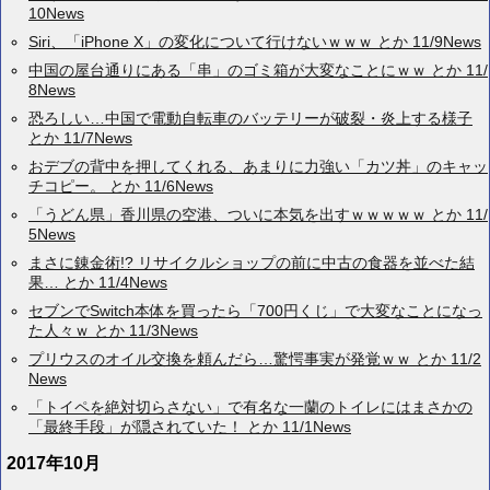
10News
Siri、「iPhone X」の変化について行けないｗｗｗ とか 11/9News
中国の屋台通りにある「串」のゴミ箱が大変なことにｗｗ とか 11/
8News
恐ろしい…中国で電動自転車のバッテリーが破裂・炎上する様子
とか 11/7News
おデブの背中を押してくれる、あまりに力強い「カツ丼」のキャッ
チコピー。 とか 11/6News
「うどん県」香川県の空港、ついに本気を出すｗｗｗｗｗ とか 11/
5News
まさに錬金術!? リサイクルショップの前に中古の食器を並べた結
果… とか 11/4News
セブンでSwitch本体を買ったら「700円くじ」で大変なことになっ
た人々ｗ とか 11/3News
プリウスのオイル交換を頼んだら…驚愕事実が発覚ｗｗ とか 11/2
News
「トイペを絶対切らさない」で有名な一蘭のトイレにはまさかの
「最終手段」が隠されていた！ とか 11/1News
2017年10月