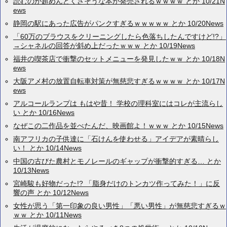
読むのが超めんどくさそうな本が発売されるｗｗｗｗ とか 10/21N
ews
静岡の駅にあった広告がパンクすぎるｗｗｗｗｗ とか 10/20News
「60万のブラウスをクリーニングしたら色落ちしたんですけど!?」
→シャネルの回答が斜め上だったｗｗｗ とか 10/19News
福井の喫茶店で衝撃のセットメニューを発見したｗｗ とか 10/18N
ews
大阪アメ村の放置自転車対策が無慈悲すぎるｗｗｗｗ とか 10/17N
ews
アルコールランプは もはや昔！ 学校の理科室にはコレが主流らし
い とか 10/16News
なぜこの二作品を並べたんだ、映画館よ！ｗｗｗ とか 10/15News
南アフリカの子供達に「石けんを使わせる」アイデアが素晴らし
い！ とか 10/14News
中国の古びた農村とモノレールのギャップが衝撃的すぎる… とか
10/13News
宮崎駿も好物だった!? 「脂身だけのトンカツ作ってみた！」に反
響の声 とか 10/12News
女性が思う「第一印象の良い男性」「悪い男性」が無慈悲すぎるｗ
ｗｗ とか 10/11News