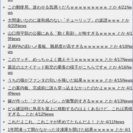
この郵便局、迷わせる気満々だろｗｗｗｗｗｗｗｗｗ とか 4/21Ne
ws
大間違いなのに違和感のない「チューリップ」の楽譜ｗｗｗ とか
4/20News
山口県宇部の公園にある「動く彫刻」が怖すぎるｗｗｗｗ とか 4/1
9News
足柄PAの顔ハメ看板、難易度が高すぎるｗｗｗｗｗｗ とか 4/18Ne
ws
このマッチ、めっちゃよく燃えそうｗｗｗｗｗｗｗ とか 4/17News
最近のユナイテッド航空の乗客の様子がこちらですｗ とか 4/16Ne
ws
うちの猫がファンタの匂いを嗅いだ結果ｗｗｗｗｗ とか 4/15News
この案内板、完成前に誰も突っ込まなかったのかよｗｗｗ とか 4/1
4News
嫁が作った「クマさんパン」が衝撃的すぎるｗｗｗ とか 4/13News
ビル建設時に鳥居を屋上に移動するのはよくあるけど、これは異様
すぎる… とか 4/12News
これだよこれ、これこそが求めてたもんだよ！ とか 4/11News
1年間凍って開かなかった冷凍庫を開けた結果ｗｗｗｗｗ とか 4/1