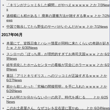
「キリンがクシャミをした瞬間」がやべえｗｗｗｗｗ とか 7/3New
s
過積載にも程がある！ 廃車の運搬方法が雑すぎる車ｗｗ とか 7/2N
ews
中国で散歩してたら野生のサーバがいたんだがｗｗ とか 7/1News
2017年06月
本屋にて、皆既日食とハレー彗星が同時に来たくらいの奇跡が起き
たｗ とか 6/30News
スシローの「ぼっち席」が理想的すぎてお寿司天国ｗｗｗ とか 6/2
9News
経年劣化したホームセンターの看板が完全にホラーｗｗｗ とか 6/2
8News
童話「アリとキリギリス」へのツッコミが正論すぎるｗｗｗ とか
6/27News
前から欲しかった「究極の間接照明」を手に入れたｗｗｗｗ とか
6/26News
これが何だか分からない小一の息子。時代を感じる…… とか 6/25
News
このお土産屋さん、なぜコレを左右逆に置かぬ…。 とか 6/24News