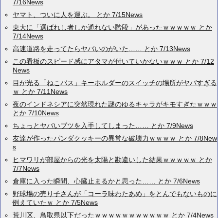
7/16News
ヤマト、ついに人を運ぶ。 とか 7/15News
東大に「選ばれし者しか通れない階段」があったｗｗｗｗｗ とか
7/14News
高速道路を走ってたらヤバいのがいた…… とか 7/13News
この看板のスピード感にアタマが付いていかないｗｗｗ とか 7/12
News
目が光る「ねこバス」キーホルダーのスイッチの場所がヤバすぎる
ｗ とか 7/11News
夜のインドネシアに突然現れた謎のゆるキャラがキモすぎたｗｗｗ
とか 7/10News
ちょっとヤバいブツを入手してしまった…… とか 7/9News
友達が作ったパンダクッキーの異常な破壊力ｗｗｗｗ とか 7/8New
s
ヒマワリが部屋からの光を太陽と勘違いした結果ｗｗｗｗｗ とか
7/7News
倉庫に入った瞬間、心臓止まるかと思った…… とか 7/6News
野球場の売り子さんが「コーラ味わたあめ」をとんでもないものに
例えていたｗ とか 7/5News
荒川区、鳥取県以下だったｗｗｗｗｗｗｗｗｗｗｗ とか 7/4News