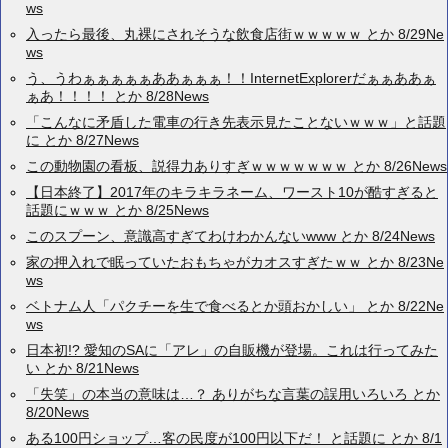
ws
入ったら最後、丸裸にされそうな飲食店街ｗｗｗｗｗ とか 8/29Ne
ws
う、うわぁぁぁぁぁああぁぁぁ！！InternetExplorerだぁぁああぁ
ぁあ！！！！ とか 8/28News
「こんなに矛盾した電車の行き先表示見たことないｗｗｗ」と話題
に とか 8/27News
この動物園の看板、説得力ありすぎｗｗｗｗｗｗｗ とか 8/26News
【日本終了】2017年のキラキラネーム、ワースト10が酷すぎると
話題にｗｗｗ とか 8/25News
このスプーン、意識高すぎてわけわかんないwww とか 8/24News
家の押入れで眠っていたおもちゃがカオスすぎたｗｗ とか 8/23Ne
ws
ベトナム人「パクチーを生で食べるとか頭おかしい」 とか 8/22Ne
ws
日本初!? 愛知のSAに「アレ」の自販機が登場。これは行ってみた
い とか 8/21News
「失笑」の本当の意味は…？ ありがちな言葉の誤用いろいろ とか
8/20News
ある100円ショップ…客の民度が100円以下だ！ と話題に とか 8/1