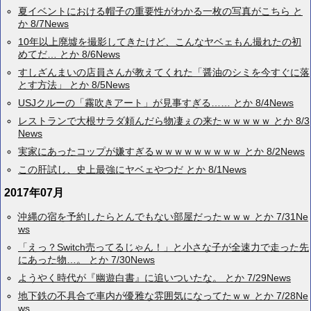
夏イベントにおける帽子の重要性がわかる一枚の写真がこちら と
か 8/7News
10年以上廃墟を撮影してきたけど、こんなヤベェもん撮れたの初
めてだ… とか 8/6News
すしざんまいの店員さんが教えてくれた「醤油のシミを今すぐに落
とす方法」 とか 8/5News
USJクルーの「霧吹きアート」が見事すぎる…… とか 8/4News
レストランで大根サラダ頼んだら物凄ぇの来たｗｗｗｗｗ とか 8/3
News
実家にあったコップが嫌すぎるｗｗｗｗｗｗｗｗｗ とか 8/2News
この肝試し、史上最強にヤベェやつだ とか 8/1News
2017年07月
沖縄の宿を予約したらとんでもない部屋だったｗｗｗ とか 7/31Ne
ws
「えっ？Switch売ってるじゃん！」と小さな子が全速力で走った先
にあった物…。 とか 7/30News
ようやく時代が『幽遊白書』に追いついたな。 とか 7/29News
地下鉄の不具合で車内が優雅な雰囲気になってたｗｗ とか 7/28Ne
ws