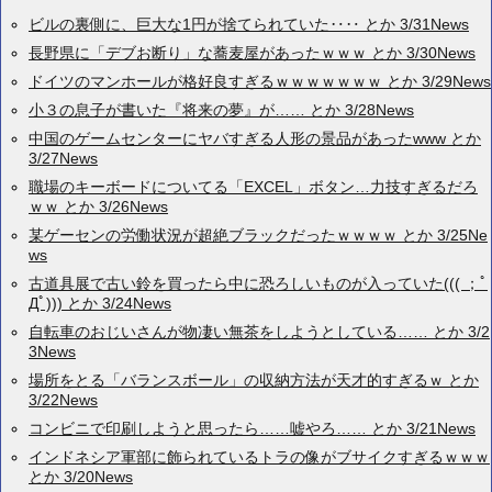
ビルの裏側に、巨大な1円が捨てられていた‥‥ とか 3/31News
長野県に「デブお断り」な蕎麦屋があったｗｗｗ とか 3/30News
ドイツのマンホールが格好良すぎるｗｗｗｗｗｗｗ とか 3/29News
小３の息子が書いた『将来の夢』が…… とか 3/28News
中国のゲームセンターにヤバすぎる人形の景品があったwww とか
3/27News
職場のキーボードについてる「EXCEL」ボタン…力技すぎるだろ
ｗｗ とか 3/26News
某ゲーセンの労働状況が超絶ブラックだったｗｗｗｗ とか 3/25Ne
ws
古道具展で古い鈴を買ったら中に恐ろしいものが入っていた((( ；ﾟ
Дﾟ))) とか 3/24News
自転車のおじいさんが物凄い無茶をしようとしている…… とか 3/2
3News
場所をとる「バランスボール」の収納方法が天才的すぎるｗ とか
3/22News
コンビニで印刷しようと思ったら……嘘やろ…… とか 3/21News
インドネシア軍部に飾られているトラの像がブサイクすぎるｗｗｗ
とか 3/20News