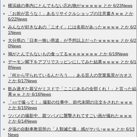
横浜線の車内にとんでもない忘れ物がｗｗｗｗｗ とか 6/23News
「お前が言うな！」あるリサイクルショップの注意書きｗｗ とか
6/22News
みんなが好きなあの「ニオイ」には名前があったｗｗｗｗ とか 6/2
1News
大分県の「日本一狭い県道」が予想以上だったｗｗｗｗｗ とか 6/2
0News
鳩がとんでもないもの食ってるｗｗｗｗｗｗｗ とか 6/19News
デーモン閣下をアプリでスッピンにしてみた結果ｗｗｗｗ とか 6/1
8News
「何から守られているんだろう…」ある芸人の営業風景がカオス
とか 6/17News
飲み過ぎた親父がミスドで「ここにあるの全部くれ！」と言った結
果ｗｗ とか 6/16News
「○○で撮って！」撮影の仕事中、前代未聞の注文をされたｗｗｗ
とか 6/15News
ツバメの撮影中、親ツバメに襲撃されてすごい画が撮れたｗｗｗ
とか 6/14News
夕張の自動車教習所の「人類滅亡後」感がヤバいｗｗｗ とか 6/13
News