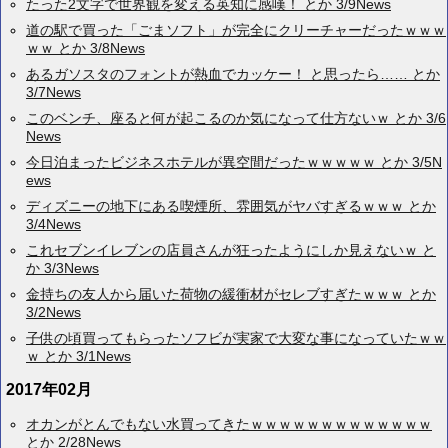
たった2文字で世界観を変える英知に感嘆！ とか 3/9News
道の駅で買った「ごまソフト」が完全にクリーチャーだったｗｗｗ
ｗｗ とか 3/8News
あるガソスタのフォントが熱血でカッケー！ と思ったら…… とか
3/7News
このベンチ、座ると何が起こるのか気になって仕方ないｗ とか 3/6
News
今日泊まったビジネスホテルが異空間だったｗｗｗｗｗ とか 3/5N
ews
ディズニーの地下にある喫煙所、雰囲気がヤバすぎるｗｗｗ とか
3/4News
これセブンイレブンの店員さんが狂ったようにしか見えないｗ と
か 3/3News
金持ちの友人から届いた荷物の緩衝材がセレブすぎたｗｗｗ とか
3/2News
子供の頃買ってもらったソフビが実家で大変な事になっていたｗｗ
ｗ とか 3/1News
2017年02月
オカンがとんでもない水買ってきたｗｗｗｗｗｗｗｗｗｗｗｗｗ
とか 2/28News