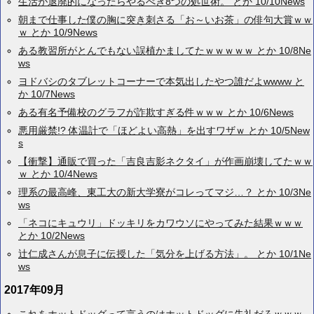
生活が退廃的になったらやるべき8つの処世術。 とか 10/10News
朝まで仕事した僕の胸に突き刺さる「お～いお茶」の俳句大賞ｗｗ
ｗ とか 10/9News
ある教習所がとんでもない誤植かましてたｗｗｗｗｗ とか 10/8Ne
ws
ヨドバシのタブレットコーナーで本気出したやつ誰だよwwww と
か 10/7News
ある有名予備校のグラフが詐欺すぎる件ｗｗｗ とか 10/6News
悪用厳禁!? 体温計で「ほどよい高熱」を出すワザｗ とか 10/5New
s
【衝撃】通販で買った「吉良吉影ネクタイ」が作画崩壊してたｗｗ
ｗ とか 10/4News
理系の最高峰、東工大の新大学寮がコレってマジ…？ とか 10/3Ne
ws
「ネコにキュウリ」ドッキリをカワウソにやってみた結果ｗｗｗ
とか 10/2News
辻仁成さんが息子に伝授した「気分を上げる方法」。 とか 10/1Ne
ws
2017年09月