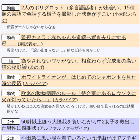
2人のポリグロット（多言語話者）が出会い、15種
動画
類の言語で会話する様子を撮影した映像がすごい
(
小太郎ぶろ
ぐ
)
伝言ゲームじゃないからなぁ
監視カメラ：赤ちゃんを道端へ置き去りにする
動画
母……
(
劇訳表示。
)
異常だけど、「涙が止まらない…」的な反応もおかしい
癒やされないワケがない。相変わらず完成度の高い
猫
猫の寝顔😸
(
ゑのげ
)
ホワイトライオンが、はじめてのシャボン玉を見た
動物
時の反応
(
カラパイア
)
欧米の動物病院のルール「待合室にあるロウソクに
動物
火が灯っていたら…」
(
カラパイア
)
騒がしい奴はこんな注意書き見ないだろうけど、白い目で見られるのは効果
的かな
50針以上縫う大怪我を負いながら中2女子を救出し
2ch
た男性に感謝状
(
アルファルファモザイク
)
小田急に黒い服を着ているという理由だけでブチギ
2ch