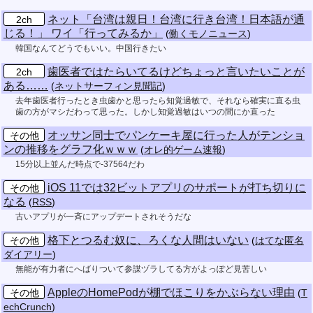
ネット「台湾は親日！台湾に行き台湾！日本語が通
2ch
じる！」 ワイ「行ってみるか」
(
働くモノニュース
)
韓国なんてどうでもいい。中国行きたい
歯医者ではたらいてるけどちょっと言いたいことが
2ch
ある……
(
ネットサーフィン見聞記
)
去年歯医者行ったとき虫歯かと思ったら知覚過敏で、それなら確実に直る虫
歯の方がマシだわって思った。しかし知覚過敏はいつの間にか直った
オッサン同士でパンケーキ屋に行った人がテンショ
その他
ンの推移をグラフ化ｗｗｗ
(
オレ的ゲーム速報
)
15分以上並んだ時点で-37564だわ
iOS 11では32ビットアプリのサポートが打ち切りに
その他
なる
(
RSS
)
古いアプリが一斉にアップデートされそうだな
格下とつるむ奴に、ろくな人間はいない
その他
(
はてな匿名
ダイアリー
)
無能が有力者にへばりついて参謀ヅラしてる方がよっぽど見苦しい
AppleのHomePodが棚でほこりをかぶらない理由
その他
(
T
echCrunch
)