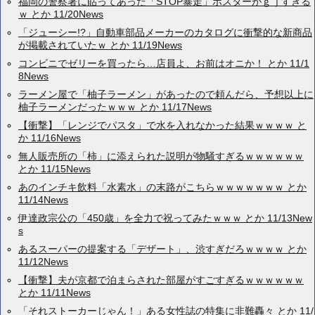
福岡の警察署に貼ってあった「STOP暴走」ポスターがｇｊすぎる
ｗ とか 11/20News
「ジューシー!?」自動車部品メーカーのカタログに衝撃的な新商品
が掲載されていたｗ とか 11/19News
コンビニでゼリーを買ったら…店員よ、お前はオニか！ とか 11/1
8News
ラーメン屋で「柚子ラーメン」があったので頼んだら、予想以上に
柚子ラーメンだったｗｗｗ とか 11/17News
【衝撃】「レンジでパスタ」で水を入れなかった結果ｗｗｗｗ と
か 11/16News
無人販売所の「柿」に添えられた説明が物騒すぎるｗｗｗｗｗｗ
とか 11/15News
あのインチキ飲料「水素水」の末路がこちらｗｗｗｗｗｗｗ とか
11/14News
伊達政宗公の「450歳」を全力で祝ってみたｗｗｗ とか 11/13New
s
あるスーパーの提案する「デザート」、渋すぎだろｗｗｗｗ とか
11/12News
【衝撃】夫が京都で泊まらされた部屋がすごすぎるｗｗｗｗｗｗ
とか 11/11News
「それストーカーじゃん！」ある女性誌の特集に非難轟々 とか 11/