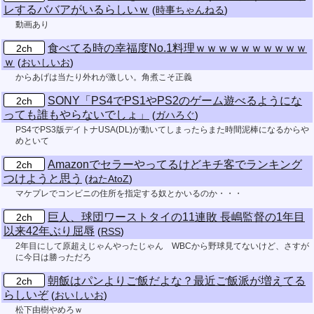
レするババアがいるらしいｗ
(
時事ちゃんねる
)
動画あり
食べてる時の幸福度No.1料理ｗｗｗｗｗｗｗｗｗｗ
2ch
ｗ
(
おいしいお
)
からあげは当たり外れが激しい。角煮こそ正義
SONY「PS4でPS1やPS2のゲーム遊べるようにな
2ch
っても誰もやらないでしょ」
(
ガハろぐ
)
PS4でPS3版デイトナUSA(DL)が動いてしまったらまた時間泥棒になるからや
めといて
Amazonでセラーやってるけどキチ客でランキング
2ch
つけようと思う
(
ねたAtoZ
)
マケプレでコンビニの住所を指定する奴とかいるのか・・・
巨人、球団ワーストタイの11連敗 長嶋監督の1年目
2ch
以来42年ぶり屈辱
(
RSS
)
2年目にして原超えじゃんやったじゃん WBCから野球見てないけど、さすが
に今日は勝っただろ
朝飯はパンよりご飯だよな？最近ご飯派が増えてる
2ch
らしいぞ
(
おいしいお
)
松下由樹やめろｗ