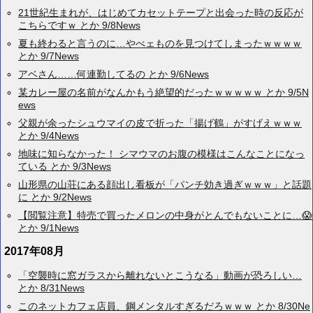
21世紀生まれが、はじめてカセットテープと出会った時の反応が
こちらですｗ とか 9/8News
夏も終わると言うのに…やべェものを見つけてしまったｗｗｗｗ
とか 9/7News
アベさん……何連勤してるの とか 9/6News
某カレー屋の名前がなんかもう絶望的だったｗｗｗｗｗ とか 9/5N
ews
父親が余ったシュウマイの皮で折った「揚げ鶴」がすげえｗｗｗ
とか 9/4News
地味に知らなかった！ シマウマのお腹の模様はこんなことになっ
ている とか 9/3News
山形県の山荘にある顔出し看板が「パンチ効き過ぎｗｗｗ」と話題
に とか 9/2News
【閲覧注意】特売で買ったメロンの中身がとんでもないことに…😱
とか 9/1News
2017年08月
「空襲時に窓ガラスから離れないとこうなる」動画が恐ろしい…
とか 8/31News
このネットカフェ店員、鋼メンタルすぎるだろｗｗｗ とか 8/30Ne