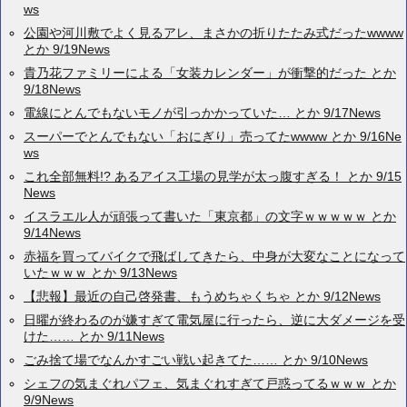
ws
公園や河川敷でよく見るアレ、まさかの折りたたみ式だったwwww
とか 9/19News
貴乃花ファミリーによる「女装カレンダー」が衝撃的だった とか
9/18News
電線にとんでもないモノが引っかかっていた… とか 9/17News
スーパーでとんでもない「おにぎり」売ってたwwww とか 9/16Ne
ws
これ全部無料!? あるアイス工場の見学が太っ腹すぎる！ とか 9/15
News
イスラエル人が頑張って書いた「東京都」の文字ｗｗｗｗｗ とか
9/14News
赤福を買ってバイクで飛ばしてきたら、中身が大変なことになって
いたｗｗｗ とか 9/13News
【悲報】最近の自己啓発書、もうめちゃくちゃ とか 9/12News
日曜が終わるのが嫌すぎて電気屋に行ったら、逆に大ダメージを受
けた…… とか 9/11News
ごみ捨て場でなんかすごい戦い起きてた…… とか 9/10News
シェフの気まぐれパフェ、気まぐれすぎて戸惑ってるｗｗｗ とか
9/9News