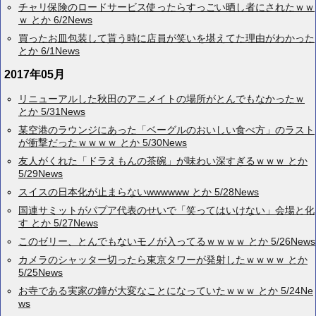
チャリ保険のロードサービス使ったらすっごい晒し者にされたｗｗ
ｗ とか 6/2News
買ったお皿包装して貰う時に店員が笑いを堪えてた理由がわかった
とか 6/1News
2017年05月
リニューアルした秋田のアニメイトの場所がとんでもなかったｗ
とか 5/31News
某空港のラウンジにあった「ベーグルのおいしい食べ方」のラスト
が衝撃だったｗｗｗｗ とか 5/30News
友人がくれた「ドラえもんの茶碗」が味わい深すぎるｗｗｗ とか
5/29News
スイスの日本化が止まらないwwwwww とか 5/28News
国連サミットがパプア代表のせいで「笑ってはいけない」会場と化
す とか 5/27News
このゼリー、とんでもないモノが入ってるｗｗｗｗ とか 5/26News
カメラのシャッター切ったら東京タワーが発射したｗｗｗｗ とか
5/25News
お寺である実家の鐘が大変なことになっていたｗｗｗ とか 5/24Ne
ws