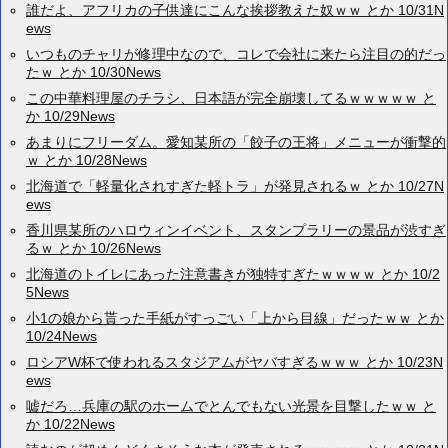
誰だよ、アフリカの子供達にこんな挨拶教えた奴ｗｗ とか 10/31N
ews
いつものチャリが修理中なので、コレで会社に来たら注目の的だっ
たｗ とか 10/30News
この中華料理屋のチラシ、日本語が完全崩壊してるｗｗｗｗｗ と
か 10/29News
あまりにフリーダム。愛知某所の「餃子の王将」メニューが衝撃的
ｗ とか 10/28News
北海道で「軽量化されすぎた軽トラ」が発見されるｗ とか 10/27N
ews
香川県某所のハロウィンイベント、スタンプラリーの景品が渋すぎ
るｗ とか 10/26News
北海道のトイレにあった注意書きが独特すぎたｗｗｗｗ とか 10/2
5News
小1の娘から貰った手紙がすっごい「上から目線」だったｗｗ とか
10/24News
ロシアW杯で使われるスタジアムがヤバすぎるｗｗｗ とか 10/23N
ews
嘘だろ…兵庫の駅のホームでとんでもない光景を目撃したｗｗ と
か 10/22News