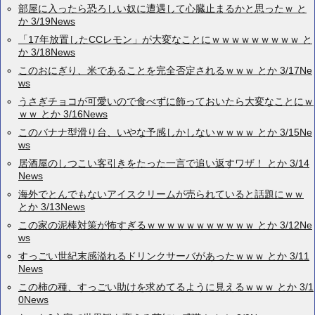
部屋に入ったら恐ろしい奴に遭遇して心臓止まるかと思ったｗ と
か 3/19News
「17年放置したCCレモン」が大変なことにｗｗｗｗｗｗｗｗｗ と
か 3/18News
このおにぎり、米であることを完全否定されるｗｗｗ とか 3/17Ne
ws
うさぎチョコが可愛いので食べずに飾っておいたら大変なことにｗ
ｗｗ とか 3/16News
このバナナ型滑り台、いやな予感しかしないｗｗｗｗ とか 3/15Ne
ws
居酒屋のしつこい客引きをたった一言で追い返すワザ！ とか 3/14
News
海外でとんでもないアイスクリームが売られていると話題にｗｗ
とか 3/13News
この家の泥棒対策が怖すぎるｗｗｗｗｗｗｗｗｗｗｗ とか 3/12Ne
ws
すっごい世紀末感溢れるドリンクサーバがあったｗｗｗ とか 3/11
News
この柿の種、すっごい助けを求めてるように見えるｗｗｗ とか 3/1
0News