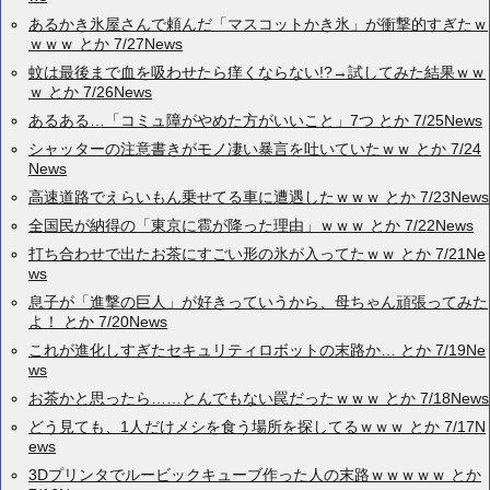
あるかき氷屋さんで頼んだ「マスコットかき氷」が衝撃的すぎたｗ
ｗｗｗ とか 7/27News
蚊は最後まで血を吸わせたら痒くならない!?→試してみた結果ｗｗ
ｗ とか 7/26News
あるある…「コミュ障がやめた方がいいこと」7つ とか 7/25News
シャッターの注意書きがモノ凄い暴言を吐いていたｗｗ とか 7/24
News
高速道路でえらいもん乗せてる車に遭遇したｗｗｗ とか 7/23News
全国民が納得の「東京に雹が降った理由」ｗｗｗ とか 7/22News
打ち合わせで出たお茶にすごい形の氷が入ってたｗｗ とか 7/21Ne
ws
息子が「進撃の巨人」が好きっていうから、母ちゃん頑張ってみた
よ！ とか 7/20News
これが進化しすぎたセキュリティロボットの末路か… とか 7/19Ne
ws
お茶かと思ったら……とんでもない罠だったｗｗｗ とか 7/18News
どう見ても、1人だけメシを食う場所を探してるｗｗｗ とか 7/17N
ews
3Dプリンタでルービックキューブ作った人の末路ｗｗｗｗｗ とか