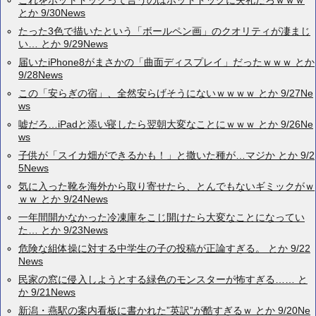
これをホットドッグって言うのはホットドッグに失礼だろｗｗｗ
とか 9/30News
たった3色で描いたという「ボールペン画」のクオリティが凄まじ
い… とか 9/29News
届いたiPhone8がまさかの「曲面ディスプレイ」だったｗｗｗ とか
9/28News
この「安らぎの宿」、全然安らげそうにないｗｗｗｗ とか 9/27Ne
ws
嘘だろ…iPadと添い寝したら翌朝大変なことにｗｗｗ とか 9/26Ne
ws
子供が「スイカ畑ができるかも！」と撒いた種が…マジか とか 9/2
5News
気に入った靴を海外から取り寄せたら、とんでもないギミックがｗ
ｗｗ とか 9/24News
一年間開かなかった冷凍庫をこじ開けたら大変なことになってい
た… とか 9/23News
危険な組体操に対する中学生の子の投稿が正論すぎる。 とか 9/22
News
民家の窓に侵入しようとする緑色のモンスターが怖すぎる…… と
か 9/21News
新潟・燕駅の案内看板に書かれた”英訳”が酷すぎるｗ とか 9/20Ne