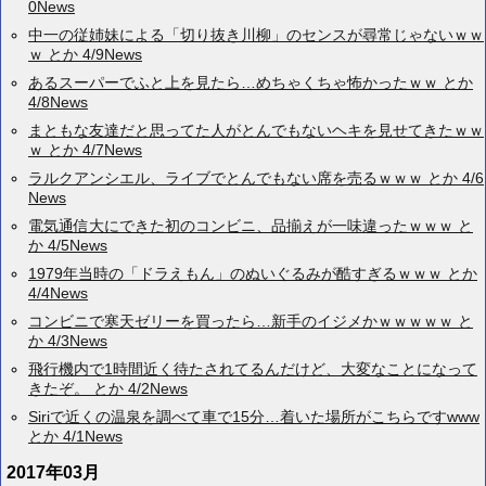
0News
中一の従姉妹による「切り抜き川柳」のセンスが尋常じゃないｗｗ
ｗ とか 4/9News
あるスーパーでふと上を見たら…めちゃくちゃ怖かったｗｗ とか
4/8News
まともな友達だと思ってた人がとんでもないヘキを見せてきたｗｗ
ｗ とか 4/7News
ラルクアンシエル、ライブでとんでもない席を売るｗｗｗ とか 4/6
News
電気通信大にできた初のコンビニ、品揃えが一味違ったｗｗｗ と
か 4/5News
1979年当時の「ドラえもん」のぬいぐるみが酷すぎるｗｗｗ とか
4/4News
コンビニで寒天ゼリーを買ったら…新手のイジメかｗｗｗｗｗ と
か 4/3News
飛行機内で1時間近く待たされてるんだけど、大変なことになって
きたぞ。 とか 4/2News
Siriで近くの温泉を調べて車で15分…着いた場所がこちらですwww
とか 4/1News
2017年03月