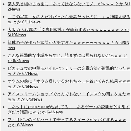
某人気番組の古地図に「あってはならないモノ」がｗｗｗ とか 6/1
2News
「この写真、女の人だけだったら最高だったのに…」→神職人現る
ｗ とか 6/11News
大阪 なんば駅の「IC専用改札」が斬新すぎたｗｗｗｗｗｗｗ とか
6/10News
親戚の子が作った武器がガチすぎたｗｗｗｗｗｗｗｗｗ とか 6/9N
ews
こんな衝撃的な小説あらすじ、読まずには居られないだろｗｗ と
か 6/8News
ピカチュウの中華モバイルバッテリーの充電方法が衝撃的だったｗ
ｗ とか 6/7News
オウムの前に「オウム返しするおもちゃ」を置いてみた結果ｗｗｗ
ｗ とか 6/6News
アイスクリームショップでとんでもない「インスタの闇」を見たｗ
ｗｗ とか 6/5News
「ネットには○○と○○○が溢れてる」…あるゲームの説明が的を射す
ぎだと話題にｗ とか 6/4News
フィリピンのピザハットで売ってるスイーツがヤバすぎるｗｗｗ
とか 6/3News