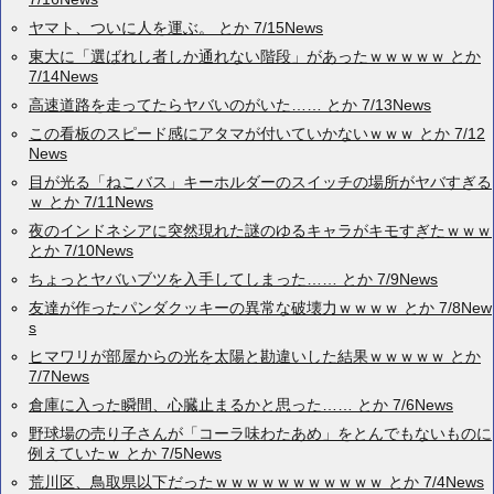
ヤマト、ついに人を運ぶ。 とか 7/15News
東大に「選ばれし者しか通れない階段」があったｗｗｗｗｗ とか
7/14News
高速道路を走ってたらヤバいのがいた…… とか 7/13News
この看板のスピード感にアタマが付いていかないｗｗｗ とか 7/12
News
目が光る「ねこバス」キーホルダーのスイッチの場所がヤバすぎる
ｗ とか 7/11News
夜のインドネシアに突然現れた謎のゆるキャラがキモすぎたｗｗｗ
とか 7/10News
ちょっとヤバいブツを入手してしまった…… とか 7/9News
友達が作ったパンダクッキーの異常な破壊力ｗｗｗｗ とか 7/8New
s
ヒマワリが部屋からの光を太陽と勘違いした結果ｗｗｗｗｗ とか
7/7News
倉庫に入った瞬間、心臓止まるかと思った…… とか 7/6News
野球場の売り子さんが「コーラ味わたあめ」をとんでもないものに
例えていたｗ とか 7/5News
荒川区、鳥取県以下だったｗｗｗｗｗｗｗｗｗｗｗ とか 7/4News