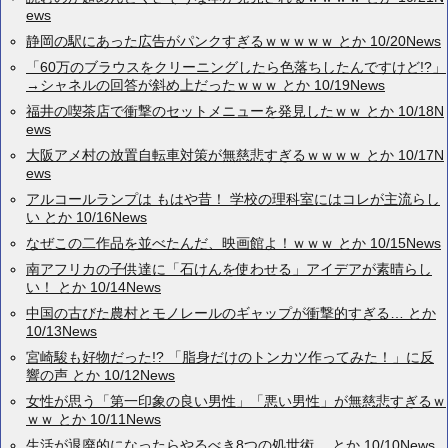
ews
静岡の駅にあった広告がパンクすぎるｗｗｗｗｗ とか 10/20News
「60万のブラウスをクリーニングしたら色落ちしたんですけど!?」
→シャネルの回答が斜め上だったｗｗｗ とか 10/19News
福井の喫茶店で衝撃のセットメニューを発見したｗｗ とか 10/18N
ews
大阪アメ村の放置自転車対策が無慈悲すぎるｗｗｗｗ とか 10/17N
ews
アルコールランプは もはや昔！ 学校の理科室にはコレが主流らし
い とか 10/16News
なぜこの二作品を並べたんだ、映画館よ！ｗｗｗ とか 10/15News
南アフリカの子供達に「石けんを使わせる」アイデアが素晴らし
い！ とか 10/14News
中国の古びた農村とモノレールのギャップが衝撃的すぎる… とか
10/13News
宮崎駿も好物だった!? 「脂身だけのトンカツ作ってみた！」に反
響の声 とか 10/12News
女性が思う「第一印象の良い男性」「悪い男性」が無慈悲すぎるｗ
ｗｗ とか 10/11News
生活が退廃的になったらやるべき8つの処世術。 とか 10/10News