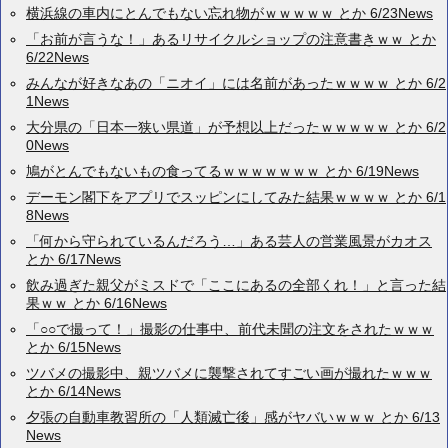
横浜線の車内にとんでもない忘れ物がｗｗｗｗｗ とか 6/23News
「お前が言うな！」あるリサイクルショップの注意書きｗｗ とか
6/22News
みんなが好きなあの「ニオイ」には名前があったｗｗｗｗ とか 6/2
1News
大分県の「日本一狭い県道」が予想以上だったｗｗｗｗｗ とか 6/2
0News
鳩がとんでもないもの食ってるｗｗｗｗｗｗｗ とか 6/19News
デーモン閣下をアプリでスッピンにしてみた結果ｗｗｗｗ とか 6/1
8News
「何から守られているんだろう…」ある芸人の営業風景がカオス
とか 6/17News
飲み過ぎた親父がミスドで「ここにあるの全部くれ！」と言った結
果ｗｗ とか 6/16News
「○○で撮って！」撮影の仕事中、前代未聞の注文をされたｗｗｗ
とか 6/15News
ツバメの撮影中、親ツバメに襲撃されてすごい画が撮れたｗｗｗ
とか 6/14News
夕張の自動車教習所の「人類滅亡後」感がヤバいｗｗｗ とか 6/13
News