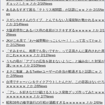
ギョッとしたｗ とか 2/16News
あるあるすぎて困る「テトリス相関図」が話題にｗｗ とか 2/15Ne
ws
スガシカオさんのライブ、とんでもない入場規制が敷かれるｗｗｗ
とか 2/14News
大阪府堺市にあるバス停の名前がステキすぎるｗｗｗｗｗ とか 2/1
3News
JKがこれ見て「わ〜綾野剛かっこいい〜！！」って言ってたw と
か 2/12News
「すみません、相席でも良いですか」って店員さんに案内された席
がこれｗｗｗｗｗ とか 2/11News
うちの母が「アプリの広告を踏まないように」と編み出した対策が
凄いｗｗｗ とか 2/10News
まさに鬼嫁…あるTwitterユーザーの弁当が酷過ぎると話題にｗ と
か 2/9News
台湾でチャーハンをテイクアウトしたんだが、この容器はないだろ
ｗｗｗｗｗｗ とか 2/8News
「アレ」を好きなだけ破けるストレス発散グッズ作ってみたｗｗｗ
ｗｗｗｗｗｗｗｗ とか 2/7News
昭和38年の修学旅行の行程が過酷すぎるｗｗｗｗｗｗ とか 2/6Ne