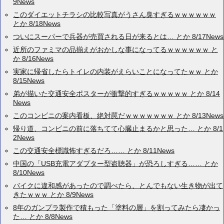
9News
このダイエットチラシの比較写真がうさん臭すぎるｗｗｗｗｗｗ
とか 8/18News
ついにスーパーで兵器が売買される日が来るとは… とか 8/17News
近所のファミマの品揃えがおかしな事になってるｗｗｗｗｗｗ と
か 8/16News
実家に帰省したらトイレの内装がえらいことになってたｗｗ とか
8/15News
弟が描いた交通安全ポスターが衝撃的すぎるｗｗｗｗｗ とか 8/14
News
このコンビニの案内看板、絶対罠だｗｗｗｗｗｗｗ とか 8/13News
帰り道、コンビニの前に落ちてて心臓止まるかと思った… とか 8/1
2News
この交通安全標識怖すぎるだろ…… とか 8/11News
中国の「USB充電アダプター型盗聴器」が恐ろしすぎる…… とか
8/10News
バイクに違和感があったので調べたら、とんでもない生き物が出て
きたｗｗｗ とか 8/9News
8年のガンプラ製作で積もった「塗料の層」を割ってみたら凄かっ
た… とか 8/8News