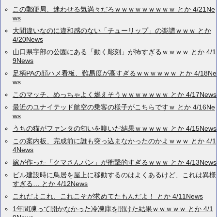
この郵便局、迷わせる気満々だろｗｗｗｗｗｗｗｗｗ とか 4/21Ne
ws
大間違いなのに違和感のない「チューリップ」の楽譜ｗｗｗ とか
4/20News
山口県宇部の公園にある「動く彫刻」が怖すぎるｗｗｗｗ とか 4/1
9News
足柄PAの顔ハメ看板、難易度が高すぎるｗｗｗｗｗｗ とか 4/18Ne
ws
このマッチ、めっちゃよく燃えそうｗｗｗｗｗｗｗ とか 4/17News
最近のユナイテッド航空の乗客の様子がこちらですｗ とか 4/16Ne
ws
うちの猫がファンタの匂いを嗅いだ結果ｗｗｗｗｗ とか 4/15News
この案内板、完成前に誰も突っ込まなかったのかよｗｗｗ とか 4/1
4News
嫁が作った「クマさんパン」が衝撃的すぎるｗｗｗ とか 4/13News
ビル建設時に鳥居を屋上に移動するのはよくあるけど、これは異様
すぎる… とか 4/12News
これだよこれ、これこそが求めてたもんだよ！ とか 4/11News
1年間凍って開かなかった冷凍庫を開けた結果ｗｗｗｗｗ とか 4/1