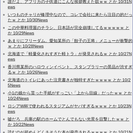
誰だよ、アフリカの子供達にこんな挨拶教えた奴ｗｗ とか 10/31N
ews
いつものチャリが修理中なので、コレで会社に来たら注目の的だっ
たｗ とか 10/30News
この中華料理屋のチラシ、日本語が完全崩壊してるｗｗｗｗｗ と
か 10/29News
あまりにフリーダム。愛知某所の「餃子の王将」メニューが衝撃的
ｗ とか 10/28News
北海道で「軽量化されすぎた軽トラ」が発見されるｗ とか 10/27N
ews
香川県某所のハロウィンイベント、スタンプラリーの景品が渋すぎ
るｗ とか 10/26News
北海道のトイレにあった注意書きが独特すぎたｗｗｗｗ とか 10/2
5News
小1の娘から貰った手紙がすっごい「上から目線」だったｗｗ とか
10/24News
ロシアW杯で使われるスタジアムがヤバすぎるｗｗｗ とか 10/23N
ews
嘘だろ…兵庫の駅のホームでとんでもない光景を目撃したｗｗ と
か 10/22News
読むのが超めんどくさそうな本が発売されるｗｗｗｗ とか 10/21N