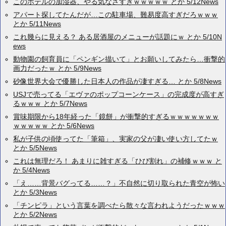
このホテルの加湿器、やる気なさすぎｗｗｗｗｗ とか 5/12News
アパート探してたんだが…この駐車場、難易度高すぎだろｗｗｗ
とか 5/11News
これ幾らに見える？ ある居酒屋のメニューが話題にｗ とか 5/10N
ews
動物園の飼育員に「ペンギン描いて」とお願いしてみたら…衝撃的
画力だったｗ とか 5/9News
砂像世界大会で優勝した日本人の作品が凄すぎる… とか 5/8News
USJで売ってる「エヴァのポップコーンケース」の完成度が高すぎ
るｗｗｗ とか 5/7News
賞味期限から18年経った「鏡餅」が衝撃的すぎるｗｗｗｗｗｗｗ
ｗｗｗｗｗ とか 5/6News
私が子供の頃使ってた「筆箱」、実家の父が凄い使い方してたｗ
とか 5/5News
これは無理だろ！ あまりに雑すぎる「ひび割れ」の補修ｗｗｗ と
か 5/4News
「え……背景バグってる……？」不自然に切り取られた青空が怖い
とか 5/3News
「チンピラ」という言葉を調べたら散々な言われようだったｗｗｗ
とか 5/2News