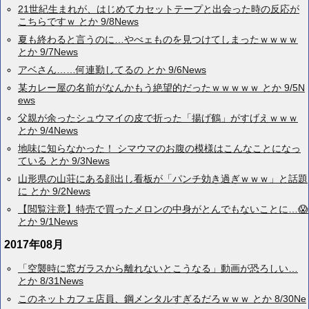
21世紀生まれが、はじめてカセットテープと出会った時の反応が
こちらですｗ とか 9/8News
夏も終わると言うのに…やべェものを見つけてしまったｗｗｗｗ
とか 9/7News
アベさん……何連勤してるの とか 9/6News
某カレー屋の名前がなんかもう絶望的だったｗｗｗｗｗ とか 9/5N
ews
父親が余ったシュウマイの皮で折った「揚げ鶴」がすげえｗｗｗ
とか 9/4News
地味に知らなかった！ シマウマのお腹の模様はこんなことになっ
ている とか 9/3News
山形県の山荘にある顔出し看板が「パンチ効き過ぎｗｗｗ」と話題
に とか 9/2News
【閲覧注意】特売で買ったメロンの中身がとんでもないことに…😱
とか 9/1News
2017年08月
「空襲時に窓ガラスから離れないとこうなる」動画が恐ろしい…
とか 8/31News
このネットカフェ店員、鋼メンタルすぎるだろｗｗｗ とか 8/30Ne