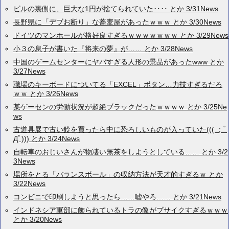
ビルの裏側に、巨大な1円が捨てられていた‥‥ とか 3/31News
長野県に「デブお断り」な蕎麦屋があったｗｗｗ とか 3/30News
ドイツのマンホールが格好良すぎるｗｗｗｗｗｗｗ とか 3/29News
小３の息子が書いた『将来の夢』が…… とか 3/28News
中国のゲームセンターにヤバすぎる人形の景品があったwww とか
3/27News
職場のキーボードについてる「EXCEL」ボタン…力技すぎるだろ
ｗｗ とか 3/26News
某ゲーセンの労働状況が超絶ブラックだったｗｗｗｗ とか 3/25Ne
ws
古道具展で古い鈴を買ったら中に恐ろしいものが入っていた((( ；ﾟ
Дﾟ))) とか 3/24News
自転車のおじいさんが物凄い無茶をしようとしている…… とか 3/2
3News
場所をとる「バランスボール」の収納方法が天才的すぎるｗ とか
3/22News
コンビニで印刷しようと思ったら……嘘やろ…… とか 3/21News
インドネシア軍部に飾られているトラの像がブサイクすぎるｗｗｗ
とか 3/20News