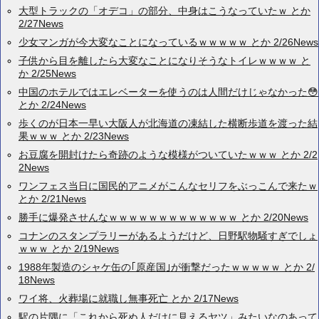
大型トラックの「オデコ」の部分、中身はこうなっていたｗ とか
2/27News
少女マンガが今大変なことになっているｗｗｗｗｗ とか 2/26News
子供から目を離したら大変なことになりそうなトイレｗｗｗｗ と
か 2/25News
中国のホテルではエレベーターを使うのは人間だけじゃなかった😳
とか 2/24News
歩くのが日本一早い大阪人が北海道の凍結した横断歩道を渡った結
果ｗｗｗ とか 2/23News
お豆腐を開封けたら奇跡のような模様がついていたｗｗｗ とか 2/2
2News
ワンフェス当日に国民的アニメがこんなセリフをぶっこんで来たｗ
とか 2/21News
勝手に爆発させんなｗｗｗｗｗｗｗｗｗｗｗｗｗ とか 2/20News
コナンのスタンプラリーがあるようだけど、日野駅物騒すぎでしょ
ｗｗｗ とか 2/19News
1988年製造のシャケ缶の｢原産国｣が衝撃だったｗｗｗｗｗ とか 2/
18News
ワイ将、火葬場に就職し無事死亡 とか 2/17News
駅の片隅に「これから死ぬ人だけに見えるヤツ」みたいなのあって