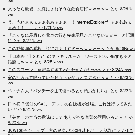
ws
入ったら最後、丸裸にされそうな飲食店街ｗｗｗｗｗ とか 8/29Ne
ws
う、うわぁぁぁぁぁああぁぁぁ！！InternetExplorerだぁぁああぁ
ぁあ！！！！ とか 8/28News
「こんなに矛盾した電車の行き先表示見たことないｗｗｗ」と話題
に とか 8/27News
この動物園の看板、説得力ありすぎｗｗｗｗｗｗｗ とか 8/26News
【日本終了】2017年のキラキラネーム、ワースト10が酷すぎると
話題にｗｗｗ とか 8/25News
このスプーン、意識高すぎてわけわかんないwww とか 8/24News
家の押入れで眠っていたおもちゃがカオスすぎたｗｗ とか 8/23Ne
ws
ベトナム人「パクチーを生で食べるとか頭おかしい」 とか 8/22Ne
ws
日本初!? 愛知のSAに「アレ」の自販機が登場。これは行ってみた
い とか 8/21News
「失笑」の本当の意味は…？ ありがちな言葉の誤用いろいろ とか
8/20News
ある100円ショップ…客の民度が100円以下だ！ と話題に とか 8/1