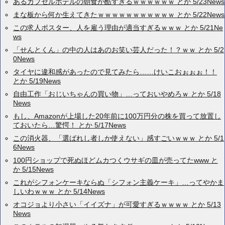
あるカプセルホテルの朝食が酷すぎるｗｗｗｗｗｗ とか 5/23News
まな板から何か生えてきたｗｗｗｗｗｗｗｗｗｗｗ とか 5/22News
この求人ポスター、人を雇う理由が適当すぎるｗｗｗ とか 5/21Ne
ws
「せんとくん」の中の人はあのお笑い芸人だった！？ｗｗ とか 5/2
0News
タイヤに違和感があったので見てみたら……けいこおぉぉぉ！！
とか 5/19News
自由工作「おじいちゃんの買い物」…っておいやめろｗ とか 5/18
News
もし、Amazonが上場した20年前に100万円分の株を買って放置し
ておいたら…驚愕！ とか 5/17News
この消火器、「選ばれし者しか使えない」感すごいｗｗｗ とか 5/1
6News
100円ショップで死ぬほどムカつくウサギの皿が売ってたwww と
か 5/15News
これがシフォンケーキならぬ「シフォン主義ケーキ」…ってやかま
しいわｗｗｗ とか 5/14News
オコジョより小さい「イイズナ」が可愛すぎるｗｗｗｗ とか 5/13
News