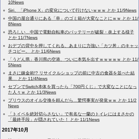
10News
Siri、「iPhone X」の変化について行けないｗｗｗ とか 11/9News
中国の屋台通りにある「串」のゴミ箱が大変なことにｗｗ とか 11/
8News
恐ろしい…中国で電動自転車のバッテリーが破裂・炎上する様子
とか 11/7News
おデブの背中を押してくれる、あまりに力強い「カツ丼」のキャッ
チコピー。 とか 11/6News
「うどん県」香川県の空港、ついに本気を出すｗｗｗｗｗ とか 11/
5News
まさに錬金術!? リサイクルショップの前に中古の食器を並べた結
果… とか 11/4News
セブンでSwitch本体を買ったら「700円くじ」で大変なことになっ
た人々ｗ とか 11/3News
プリウスのオイル交換を頼んだら…驚愕事実が発覚ｗｗ とか 11/2
News
「トイペを絶対切らさない」で有名な一蘭のトイレにはまさかの
「最終手段」が隠されていた！ とか 11/1News
2017年10月