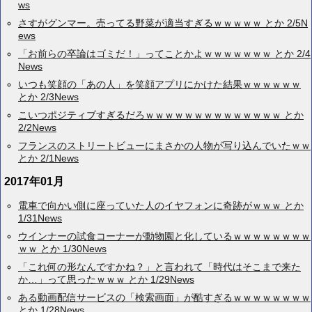
ws
さすがグンマー。売ってる野菜が適当すぎるｗｗｗｗｗ とか 2/5N
ews
「お前らの卒論はゴミだ！」ってことかよｗｗｗｗｗｗｗ とか 2/4
News
いつも笑顔の「あの人」を笑顔アプリにかけた結果ｗｗｗｗｗｗ
とか 2/3News
こいつポジティブすぎるだろｗｗｗｗｗｗｗｗｗｗｗｗｗｗ とか
2/2News
フランスのストリートビューにまさかの人物が写り込んでいたｗｗ
とか 2/1News
2017年01月
電車で向かい側に座っていた人のイヤフォンに奇跡がｗｗｗ とか
1/31News
ウインナーの試食コーナーが動物園と化しているｗｗｗｗｗｗｗｗ
ｗｗ とか 1/30News
「これ何の形なんですかね？」と言われて「時代はそこまで来た
か…」って思ったｗｗｗ とか 1/29News
ある動画配信サービスの「検索画面」が酷すぎるｗｗｗｗｗｗｗｗ
とか 1/28News