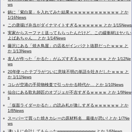
ws
鍋に「紫白菜」を入れてみた結果ｗｗｗｗｗｗｗｗｗｗｗｗ とか
1/16News
この唐揚げ弁当がダイナマイトすぎるｗｗｗｗｗｗ とか 1/15News
実家からスーファミ送ってもらったんだけど、この緩衝材はヤバい
よばあちゃん… とか 1/14News
藤沢にある「焼き鳥屋」の店名がインパクト抜群だったｗｗｗ と
か 1/13News
友人が作った「かるた」がムズすぎるｗｗｗｗｗｗｗ とか 1/12Ne
ws
20年使ったテプラがついに意味不明の単語を吐きだしたｗｗｗ と
か 1/11News
コレが空港の手荷物検査で引っかかる時代か… とか 1/10News
仙台にある歌丸師匠のオブジェが不吉すぎるｗｗｗｗ とか 1/9New
s
「仮面ライダーかるた」の読み札が激しすぎるｗｗｗｗｗｗ とか
1/8News
スーパーで買った焼きカレーの原材料名…最後が恐い! とか 1/7Ne
ws
凄い人に会計してもらったwwwwwwwwwwwww とか 1/6News