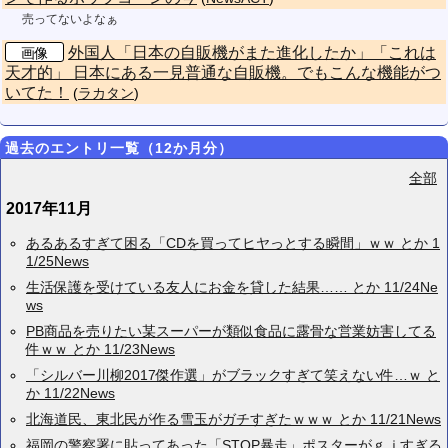
売ってないよなぁ
外国人「日本の自販機がまた進化したか」「これは
画像
天才的」 日本にある一見普通な自販機。でもこんな機能がつ
いてた！
(
ラカタン
)
過去のエントリ一覧（12か月分）
全部
2017年11月
あるあるすぎて困る「CDを買ってヒヤっとする瞬間」ｗｗ とか 1
1/25News
生活保護を受けている友人にお金を貸した結果…… とか 11/24Ne
ws
PB商品を売りたい某スーパーが類似食品に露骨な営業妨害してる
件ｗｗ とか 11/23News
「シルバー川柳2017傑作選」がブラックすぎて笑えない件…ｗ と
か 11/22News
北海道民、東北民が作る雪玉がガチすぎたｗｗｗ とか 11/21News
福岡の警察署に貼ってあった「STOP暴走」ポスターがｇｊすぎる