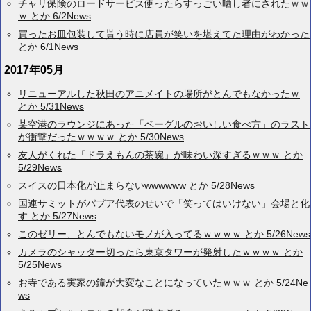
チャリ保険のロードサービス使ったらすっごい晒し者にされたｗｗ
ｗ とか 6/2News
買ったお皿包装して貰う時に店員が笑いを堪えてた理由がわかった
とか 6/1News
2017年05月
リニューアルした秋田のアニメイトの場所がとんでもなかったｗ
とか 5/31News
某空港のラウンジにあった「ベーグルのおいしい食べ方」のラスト
が衝撃だったｗｗｗｗ とか 5/30News
友人がくれた「ドラえもんの茶碗」が味わい深すぎるｗｗｗ とか
5/29News
スイスの日本化が止まらないwwwwww とか 5/28News
国連サミットがパプア代表のせいで「笑ってはいけない」会場と化
す とか 5/27News
このゼリー、とんでもないモノが入ってるｗｗｗｗ とか 5/26News
カメラのシャッター切ったら東京タワーが発射したｗｗｗｗ とか
5/25News
お寺である実家の鐘が大変なことになっていたｗｗｗ とか 5/24Ne
ws