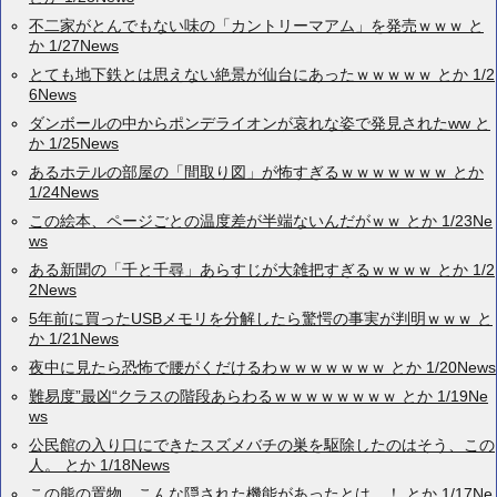
不二家がとんでもない味の「カントリーマアム」を発売ｗｗｗ と
か 1/27News
とても地下鉄とは思えない絶景が仙台にあったｗｗｗｗｗ とか 1/2
6News
ダンボールの中からポンデライオンが哀れな姿で発見されたww と
か 1/25News
あるホテルの部屋の「間取り図」が怖すぎるｗｗｗｗｗｗｗ とか
1/24News
この絵本、ページごとの温度差が半端ないんだがｗｗ とか 1/23Ne
ws
ある新聞の「千と千尋」あらすじが大雑把すぎるｗｗｗｗ とか 1/2
2News
5年前に買ったUSBメモリを分解したら驚愕の事実が判明ｗｗｗ と
か 1/21News
夜中に見たら恐怖で腰がくだけるわｗｗｗｗｗｗｗ とか 1/20News
難易度”最凶“クラスの階段あらわるｗｗｗｗｗｗｗｗ とか 1/19Ne
ws
公民館の入り口にできたスズメバチの巣を駆除したのはそう、この
人。 とか 1/18News
この熊の置物、こんな隠された機能があったとは…！ とか 1/17Ne