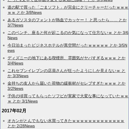
道の駅で買った「ごまソフト」が完全にクリーチャーだったｗｗｗ
ｗｗ とか 3/8News
あるガソスタのフォントが熱血でカッケー！ と思ったら…… とか
3/7News
このベンチ、座ると何が起こるのか気になって仕方ないｗ とか 3/6
News
今日泊まったビジネスホテルが異空間だったｗｗｗｗｗ とか 3/5N
ews
ディズニーの地下にある喫煙所、雰囲気がヤバすぎるｗｗｗ とか
3/4News
これセブンイレブンの店員さんが狂ったようにしか見えないｗ と
か 3/3News
金持ちの友人から届いた荷物の緩衝材がセレブすぎたｗｗｗ とか
3/2News
子供の頃買ってもらったソフビが実家で大変な事になっていたｗｗ
ｗ とか 3/1News
2017年02月
オカンがとんでもない水買ってきたｗｗｗｗｗｗｗｗｗｗｗｗｗ
とか 2/28News