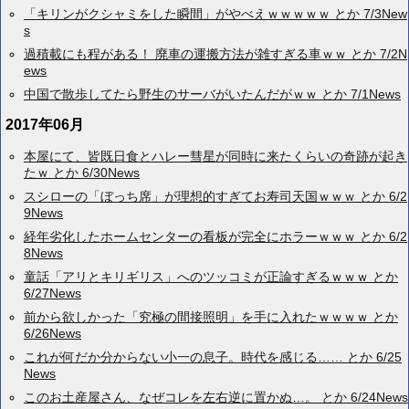
「キリンがクシャミをした瞬間」がやべえｗｗｗｗｗ とか 7/3New
s
過積載にも程がある！ 廃車の運搬方法が雑すぎる車ｗｗ とか 7/2N
ews
中国で散歩してたら野生のサーバがいたんだがｗｗ とか 7/1News
2017年06月
本屋にて、皆既日食とハレー彗星が同時に来たくらいの奇跡が起き
たｗ とか 6/30News
スシローの「ぼっち席」が理想的すぎてお寿司天国ｗｗｗ とか 6/2
9News
経年劣化したホームセンターの看板が完全にホラーｗｗｗ とか 6/2
8News
童話「アリとキリギリス」へのツッコミが正論すぎるｗｗｗ とか
6/27News
前から欲しかった「究極の間接照明」を手に入れたｗｗｗｗ とか
6/26News
これが何だか分からない小一の息子。時代を感じる…… とか 6/25
News
このお土産屋さん、なぜコレを左右逆に置かぬ…。 とか 6/24News