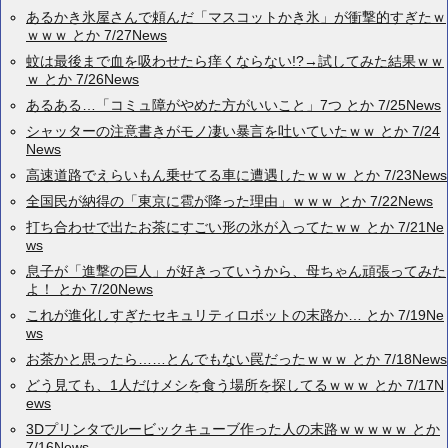
あるかき氷屋さんで頼んだ「マスコットかき氷」が衝撃的すぎたｗ
ｗｗｗ とか 7/27News
蚊は最後まで血を吸わせたら痒くならない!?→試してみた結果ｗｗ
ｗ とか 7/26News
あるある…「コミュ障がやめた方がいいこと」7つ とか 7/25News
シャッターの注意書きがモノ凄い暴言を吐いていたｗｗ とか 7/24
News
高速道路でえらいもん乗せてる車に遭遇したｗｗｗ とか 7/23News
全国民が納得の「東京に雹が降った理由」ｗｗｗ とか 7/22News
打ち合わせで出たお茶にすごい形の氷が入ってたｗｗ とか 7/21Ne
ws
息子が「進撃の巨人」が好きっていうから、母ちゃん頑張ってみた
よ！ とか 7/20News
これが進化しすぎたセキュリティロボットの末路か… とか 7/19Ne
ws
お茶かと思ったら……とんでもない罠だったｗｗｗ とか 7/18News
どう見ても、1人だけメシを食う場所を探してるｗｗｗ とか 7/17N
ews
3Dプリンタでルービックキューブ作った人の末路ｗｗｗｗｗ とか
7/16News