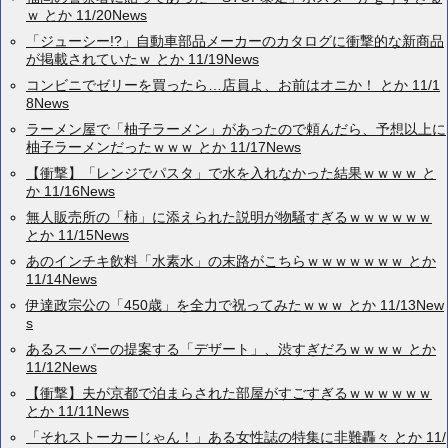
ｗ とか 11/20News
「ジューシー!?」自動車部品メーカーのカタログに衝撃的な新商品
が掲載されていたｗ とか 11/19News
コンビニでゼリーを買ったら…店員よ、お前はオニか！ とか 11/1
8News
ラーメン屋で「柚子ラーメン」があったので頼んだら、予想以上に
柚子ラーメンだったｗｗｗ とか 11/17News
【衝撃】「レンジでパスタ」で水を入れなかった結果ｗｗｗｗ と
か 11/16News
無人販売所の「柿」に添えられた説明が物騒すぎるｗｗｗｗｗｗ
とか 11/15News
あのインチキ飲料「水素水」の末路がこちらｗｗｗｗｗｗｗ とか
11/14News
伊達政宗公の「450歳」を全力で祝ってみたｗｗｗ とか 11/13New
s
あるスーパーの提案する「デザート」、渋すぎだろｗｗｗｗ とか
11/12News
【衝撃】夫が京都で泊まらされた部屋がすごすぎるｗｗｗｗｗｗ
とか 11/11News
「それストーカーじゃん！」ある女性誌の特集に非難轟々 とか 11/