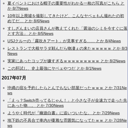
夏イベントにおける帽子の重要性がわかる一枚の写真がこちら と
か 8/7News
10年以上廃墟を撮影してきたけど、こんなヤベェもん撮れたの初
めてだ… とか 8/6News
すしざんまいの店員さんが教えてくれた「醤油のシミを今すぐに落
とす方法」 とか 8/5News
USJクルーの「霧吹きアート」が見事すぎる…… とか 8/4News
レストランで大根サラダ頼んだら物凄ぇの来たｗｗｗｗｗ とか 8/3
News
実家にあったコップが嫌すぎるｗｗｗｗｗｗｗｗｗ とか 8/2News
この肝試し、史上最強にヤベェやつだ とか 8/1News
2017年07月
沖縄の宿を予約したらとんでもない部屋だったｗｗｗ とか 7/31Ne
ws
「えっ？Switch売ってるじゃん！」と小さな子が全速力で走った先
にあった物…。 とか 7/30News
ようやく時代が『幽遊白書』に追いついたな。 とか 7/29News
地下鉄の不具合で車内が優雅な雰囲気になってたｗｗ とか 7/28Ne
ws