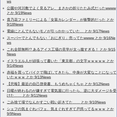
ws
公園や河川敷でよく見るアレ、まさかの折りたたみ式だったwwww
とか 9/19News
貴乃花ファミリーによる「女装カレンダー」が衝撃的だった とか
9/18News
電線にとんでもないモノが引っかかっていた… とか 9/17News
スーパーでとんでもない「おにぎり」売ってたwwww とか 9/16Ne
ws
これ全部無料!? あるアイス工場の見学が太っ腹すぎる！ とか 9/15
News
イスラエル人が頑張って書いた「東京都」の文字ｗｗｗｗｗ とか
9/14News
赤福を買ってバイクで飛ばしてきたら、中身が大変なことになって
いたｗｗｗ とか 9/13News
【悲報】最近の自己啓発書、もうめちゃくちゃ とか 9/12News
日曜が終わるのが嫌すぎて電気屋に行ったら、逆に大ダメージを受
けた…… とか 9/11News
ごみ捨て場でなんかすごい戦い起きてた…… とか 9/10News
シェフの気まぐれパフェ、気まぐれすぎて戸惑ってるｗｗｗ とか
9/9News