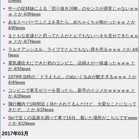
0News
中一の従姉妹による「切り抜き川柳」のセンスが尋常じゃないｗｗ
ｗ とか 4/9News
あるスーパーでふと上を見たら…めちゃくちゃ怖かったｗｗ とか
4/8News
まともな友達だと思ってた人がとんでもないヘキを見せてきたｗｗ
ｗ とか 4/7News
ラルクアンシエル、ライブでとんでもない席を売るｗｗｗ とか 4/6
News
電気通信大にできた初のコンビニ、品揃えが一味違ったｗｗｗ と
か 4/5News
1979年当時の「ドラえもん」のぬいぐるみが酷すぎるｗｗｗ とか
4/4News
コンビニで寒天ゼリーを買ったら…新手のイジメかｗｗｗｗｗ と
か 4/3News
飛行機内で1時間近く待たされてるんだけど、大変なことになって
きたぞ。 とか 4/2News
Siriで近くの温泉を調べて車で15分…着いた場所がこちらですwww
とか 4/1News
2017年03月