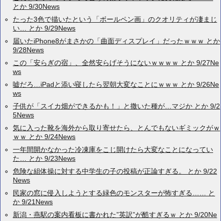
とか 9/30News
たった3色で描いたという「ボールペン画」のクオリティが凄まじ
い… とか 9/29News
届いたiPhone8がまさかの「曲面ディスプレイ」だったｗｗｗ とか
9/28News
この「安らぎの宿」、全然安らげそうにないｗｗｗｗ とか 9/27Ne
ws
嘘だろ…iPadと添い寝したら翌朝大変なことにｗｗｗ とか 9/26Ne
ws
子供が「スイカ畑ができるかも！」と撒いた種が…マジか とか 9/2
5News
気に入った靴を海外から取り寄せたら、とんでもないギミックがｗ
ｗｗ とか 9/24News
一年間開かなかった冷凍庫をこじ開けたら大変なことになってい
た… とか 9/23News
危険な組体操に対する中学生の子の投稿が正論すぎる。 とか 9/22
News
民家の窓に侵入しようとする緑色のモンスターが怖すぎる…… と
か 9/21News
新潟・燕駅の案内看板に書かれた”英訳”が酷すぎるｗ とか 9/20Ne