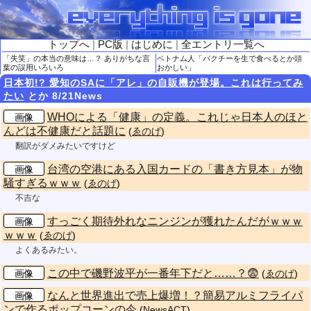
トップへ
|
PC版
|
はじめに
|
全エントリ一覧へ
「失笑」の本当の意味は…？ ありがちな言
ベトナム人「パクチーを生で食べるとか頭
葉の誤用いろいろ
おかしい」
日本初!? 愛知のSAに「アレ」の自販機が登場。これは行ってみ
たい
とか 8/21News
WHOによる「健康」の定義。これじゃ日本人のほと
画像
んどは不健康だと話題に
(
ゑのげ
)
翻訳がダメみたいですけど
台湾の空港にある入国カードの「書き方見本」が物
画像
騒すぎるｗｗｗ
(
ゑのげ
)
不吉な
すっごく期待外れなニンジンが獲れたんだがｗｗｗ
画像
ｗｗｗ
(
ゑのげ
)
よくあるみたい。
この中で磯野波平が一番年下だと……？😨
画像
(
ゑのげ
)
なんと世界進出で売上爆増！？簡易アルミフライパ
画像
ンで作るポップコーンの今
(
NewsACT
)