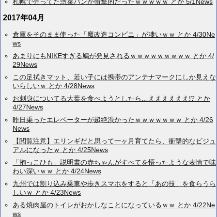
札幌で売ってた惣菜パンが衝撃的だったｗｗｗｗｗ とか 5/1News
2017年04月
倉庫をそのまま使った「魔改造コンビニ」が凄いｗｗ とか 4/30Ne
ws
あまりにもNIKEすぎる鳩が発見されるｗｗｗｗｗｗｗｗｗ とか 4/
29News
この足拭きマット、若い子には携帯のアンテナマークにしか見えな
いらしいｗ とか 4/28News
お刺身についてる大葉を食べようとしたら…ええええええ!? とか
4/27News
昨日乗ったエレベーターが超絶渋かったｗｗｗｗｗｗｗ とか 4/26
News
【閲覧注意】エリンギだと思って一ヶ月育てたら、衝撃的なビジュ
アルになったｗ とか 4/25News
「抱っこひも」説明書の赤ちゃんがすべてを悟ったような表情で味
わい深いｗｗ とか 4/24News
九州では割り込み乗車や歩きスマホをすると「あの技」を食らうら
しいｗ とか 4/23News
ある焼肉屋のトイレがおかしなことになっているｗｗ とか 4/22Ne
ws