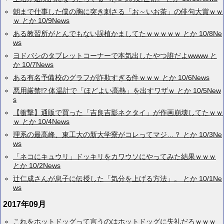
朝まで仕事した僕の胸に突き刺さる「お～いお茶」の俳句大賞ｗｗ
ｗ とか 10/9News
ある教習所がとんでもない誤植かましてたｗｗｗｗｗ とか 10/8Ne
ws
ヨドバシのタブレットコーナーで本気出したやつ誰だよwwww と
か 10/7News
ある有名予備校のグラフが詐欺すぎる件ｗｗｗ とか 10/6News
悪用厳禁!? 体温計で「ほどよい高熱」を出すワザｗ とか 10/5New
s
【衝撃】通販で買った「吉良吉影ネクタイ」が作画崩壊してたｗｗ
ｗ とか 10/4News
理系の最高峰、東工大の新大学寮がコレってマジ…？ とか 10/3Ne
ws
「ネコにキュウリ」ドッキリをカワウソにやってみた結果ｗｗｗ
とか 10/2News
辻仁成さんが息子に伝授した「気分を上げる方法」。 とか 10/1Ne
ws
2017年09月
これをホットドッグって言うのはホットドッグに失礼だろｗｗｗ