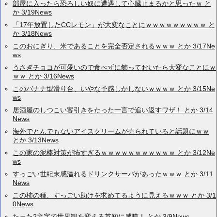
部屋に入ったら恐ろしい奴に遭遇して心臓止まるかと思ったｗ と
か 3/19News
「17年放置したCCレモン」が大変なことにｗｗｗｗｗｗｗｗｗ と
か 3/18News
このおにぎり、米であることを完全否定されるｗｗｗ とか 3/17Ne
ws
うさぎチョコが可愛いので食べずに飾っておいたら大変なことにｗ
ｗｗ とか 3/16News
このバナナ型滑り台、いやな予感しかしないｗｗｗｗ とか 3/15Ne
ws
居酒屋のしつこい客引きをたった一言で追い返すワザ！ とか 3/14
News
海外でとんでもないアイスクリームが売られていると話題にｗｗ
とか 3/13News
この家の泥棒対策が怖すぎるｗｗｗｗｗｗｗｗｗｗｗ とか 3/12Ne
ws
すっごい世紀末感溢れるドリンクサーバがあったｗｗｗ とか 3/11
News
この柿の種、すっごい助けを求めてるように見えるｗｗｗ とか 3/1
0News
たった2文字で世界観を変える英知に感嘆！ とか 3/9News