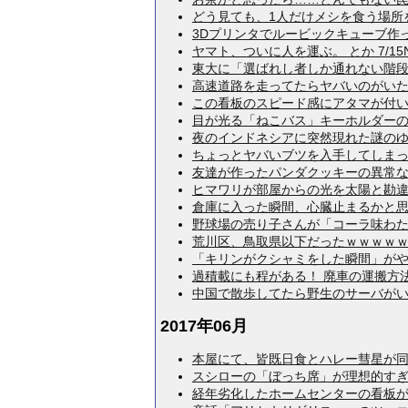
どう見ても、1人だけメシを食う場所を探
3Dプリンタでルービックキューブ作った
ヤマト、ついに人を運ぶ。 とか 7/15N
東大に「選ばれし者しか通れない階段」が
高速道路を走ってたらヤバいのがいた…… 
この看板のスピード感にアタマが付いてい
目が光る「ねこバス」キーホルダーのスイ
夜のインドネシアに突然現れた謎のゆるキ
ちょっとヤバいブツを入手してしまった…
友達が作ったパンダクッキーの異常な破壊
ヒマワリが部屋からの光を太陽と勘違いし
倉庫に入った瞬間、心臓止まるかと思った
野球場の売り子さんが「コーラ味わたあ
荒川区、鳥取県以下だったｗｗｗｗｗｗｗ
「キリンがクシャミをした瞬間」がやべえ
過積載にも程がある！ 廃車の運搬方法が
中国で散歩してたら野生のサーバがいたん
2017年06月
本屋にて、皆既日食とハレー彗星が同時に
スシローの「ぼっち席」が理想的すぎてお
経年劣化したホームセンターの看板が完全