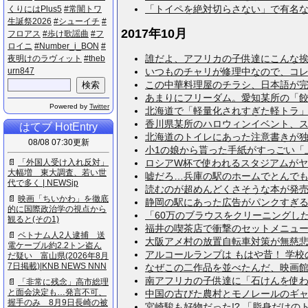
「トイペを絶対切らさない」で有名な一
く​り​に​は​P​l​u​s​5
#​常​闇​ト​ワ​
生​誕​祭​2​0​2​6
#​シ​ュ​ー​イ​チ
#​
2017年10月
フ​ロ​ア​ス
#​歩​け​歌​謡​曲
#​フ​
ロ​イ​ニ
#​N​u​m​b​e​r​_​i​_​B​O​N
#​
誰だよ、アフリカの子供達にこんな挨拶教
夜​明​け​の​ラ​ヴ​ィ​ッ​ト
#​t​h​e​b​
u​r​n​8​4​7
いつものチャリが修理中なので、コレで会
この中華料理屋のチラシ、日本語が完全崩
あまりにフリーダム。愛知某所の「餃子の
Powered by
Twitter
北海道で「軽量化されすぎた軽トラ」が発
香川県某所のハロウィンイベント、スタン
はてブ HotEntry
北海道のトイレにあった注意書きが独特す
08/08 07:30更新
小1の娘から貰った手紙がすっごい「上か
📄
「​外​国​人​受​け​入​れ​反​対​」​
ロシアW杯で使われるスタジアムがヤバす
大​幅​増​ ​東​大​調​査​、​若​い​世​
嘘だろ…兵庫の駅のホームでとんでもない
代​で​多​く​ ​|​ ​N​E​W​S​j​p
読むのが超めんどくさそうな本が発売され
📄
映​画​「​ち​い​か​わ​」​を​徹​底​
静岡の駅にあった広告がパンクすぎるｗｗ
的​に​国​際​政​治​学​の​視​点​か​ら​
「60万のブラウスをクリーニングしたら
観​る​と​(​そ​の​1​)
福井の喫茶店で衝撃のセットメニューを発
📄
ベ​ト​ナ​ム​人​2​人​逮​捕​ ​送​
大阪アメ村の放置自転車対策が無慈悲すぎ
電​ケ​ー​ブ​ル​約​2​.​2​ト​ン​盗​ん​
アルコールランプは もはや昔！ 学校の
だ​疑​い​ ​富​山​県​(​2​0​2​6​年​8​月​
7​日​掲​載​)​|​K​N​B​ ​N​E​W​S​ ​N​N​N
なぜこの二作品を並べたんだ、映画館よ！
南アフリカの子供達に「石けんを使わせる
📄
「​非​常​に​残​念​」​高​市​総​理​
と​面​会​決​定​も​…​発​言​不​可​、​
中国の古びた農村とモノレールのギャップ
握​手​の​み​ ​8​月​9​日​長​崎​の​被​
宮崎駿も好物だった!? 「脂身だけのト