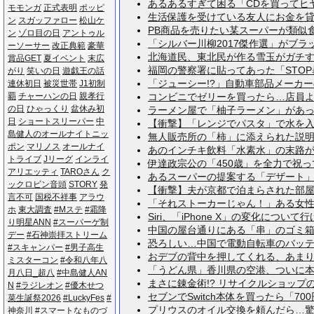
あるあるすぎて困る「CDを買ってヒヤっ
モ​モ​ン​ガ
正​式​表​明
ポ​ッ​ピ​
生活保護を受けている友人にお金を貸した
ン
ス​ガ​ッ​フ​ァ​ロ​ー
松​山​ケ​
PB商品を売りたい某スーパーが類似食品
ン
ゾ​ロ​目​の​日
ア​ン​ト​ゥ​ル​
「シルバー川柳2017傑作選」がブラック
ー​ソ​ー​サ​ー
改​正​典​範
豪​華​
北海道民、東北民が作る雪玉がガチすぎた
賞​品​G​E​T
夏​イ​ベ​ン​ト
末​広​
福岡の警察署に貼ってあった「STOP暴
が​り
笑​い​の​日
遊​戯​王​の​話
「ジューシー!?」自動車部品メーカーの
連​休​初​日
被​災​世​帯
J​1​初​制​
覇
チ​ャ​ー​ハ​ン​の​日
親​孝​行​
コンビニでゼリーを買ったら…店員よ、お
の​日
ひ​ゃ​っ​く​り
盆​休​み​初​
ラーメン屋で「柚子ラーメン」があった
日
シ​ョ​ー​ト​ス​リ​ー​パ​ー
中​
【衝撃】「レンジでパスタ」で水を入れな
島​健​人​の​オ​ー​ル​ナ​イ​ト​ニ​ッ​
無人販売所の「柿」に添えられた説明が物
ポ​ン
マ​リ​ノ​ス
オ​ー​ル​ナ​イ​
あのインチキ飲料「水素水」の末路がこち
ト​ラ​イ​ブ
J​リ​ー​グ
イ​ン​ラ​イ
伊達政宗公の「450歳」を全力で祝ってみ
ア​リ​エ​ッ​テ​ィ
T​A​R​O​さ​ん
ク​
あるスーパーの提案する「デザート」、渋
ッ​ク​ロ​ビ​ン​音​頭
S​T​O​R​Y
発​
【衝撃】夫が京都で泊まらされた部屋がす
言​不​可
国​税​不​祥​事
ア​ラ​ウ​
「それストーカーじゃん！」ある女性誌の
ホ
東​大​調​査
#​M​ス​テ
#​霜​降​
Siri、「iPhone X」の変化について行
り​明​星​A​N​N
#​ス​ー​パ​ー​ゲ​制​
中国の屋台通りにある「串」のゴミ箱が大
デ​ー
#​石​神​崇​拝​ス​ト​リ​ー​ム
恐ろしい…中国で電動自転車のバッテリー
#​ス​キ​ャ​ン​パ​ー
#​男​子​高​生​
おデブの背中を押してくれる、あまりに
ミ​ス​タ​ー​コ​ン
#​令​和​八​年​八​
「うどん県」香川県の空港、ついに本気を
月​八​日​_​超​八
#​中​島​健​人​A​N​
まさに錬金術!? リサイクルショップの
N
#​ラ​ジ​レ​オ​ン
#​優​木​せ​つ​
セブンでSwitch本体を買ったら「70
菜​生​誕​祭​2​0​2​6
#​L​u​c​k​y​F​e​s
#​
プリウスのオイル交換を頼んだら…驚愕事
神​奈​川
#​ス​マ​ー​ト​な​も​の​づ​