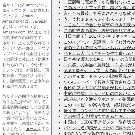
「空襲時に窓ガラスから離れないとこうな
当サイトはAmazonアソシ
このネットカフェ店員、鋼メンタルすぎる
エイトプログラムに参加し
入ったら最後、丸裸にされそうな飲食店街
ています。Amazon、
う、うわぁぁぁぁぁああぁぁぁ！！Intern
Amazonのロゴ、Javariお
「こんなに矛盾した電車の行き先表示見た
よびJavariのロゴは、
この動物園の看板、説得力ありすぎｗｗｗ
Amazon.com, Inc.またはそ
【日本終了】2017年のキラキラネーム
の関連会社の商標です。
このスプーン、意識高すぎてわけわかんない
本サイト上で表示されるコ
家の押入れで眠っていたおもちゃがカオス
ンテンツの一部は、アマゾ
ベトナム人「パクチーを生で食べるとか頭
ンジャパン株式会社または
日本初!? 愛知のSAに「アレ」の自販機
その関連会社により提供さ
れたものです。 かかるコ
「失笑」の本当の意味は…？ ありがちな
ンテンツは、お客様に「現
ある100円ショップ…客の民度が100円以
状有姿」で提供されてお
このダイエットチラシの比較写真がうさん
り、随時変更または削除さ
ついにスーパーで兵器が売買される日が来
れる場合があります。
近所のファミマの品揃えがおかしな事にな
実家に帰省したらトイレの内装がえらいこ
当サイトの内容を使用して
弟が描いた交通安全ポスターが衝撃的すぎ
発生した損害等に関して、
このコンビニの案内看板、絶対罠だｗｗｗ
直接的間接的あるいは損害
帰り道、コンビニの前に落ちてて心臓止ま
の程度によらず、管理人は
この交通安全標識怖すぎるだろ…… とか 
一切の責任を負いません。
中国の「USB充電アダプター型盗聴器」
記事文言・画像に問題があ
バイクに違和感があったので調べたら、
りましたら、
メール
を下さ
8年のガンプラ製作で積もった「塗料の層
れば対応いたします。