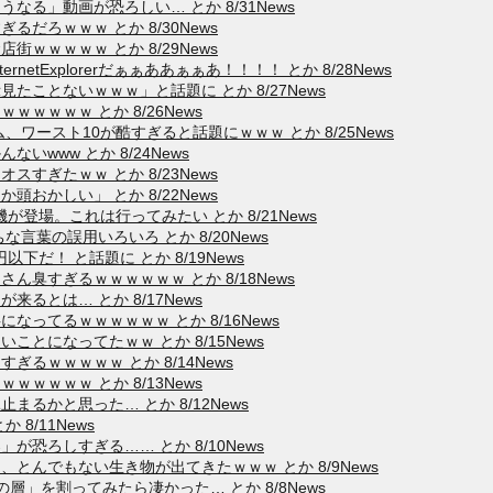
る」動画が恐ろしい… とか 8/31News
だろｗｗｗ とか 8/30News
ｗｗｗｗｗ とか 8/29News
etExplorerだぁぁああぁぁあ！！！！ とか 8/28News
ことないｗｗｗ」と話題に とか 8/27News
ｗｗｗｗ とか 8/26News
、ワースト10が酷すぎると話題にｗｗｗ とか 8/25News
www とか 8/24News
すぎたｗｗ とか 8/23News
おかしい」 とか 8/22News
が登場。これは行ってみたい とか 8/21News
言葉の誤用いろいろ とか 8/20News
下だ！ と話題に とか 8/19News
臭すぎるｗｗｗｗｗｗ とか 8/18News
るとは… とか 8/17News
ってるｗｗｗｗｗｗ とか 8/16News
とになってたｗｗ とか 8/15News
るｗｗｗｗｗ とか 8/14News
ｗｗｗｗ とか 8/13News
るかと思った… とか 8/12News
8/11News
が恐ろしすぎる…… とか 8/10News
とんでもない生き物が出てきたｗｗｗ とか 8/9News
」を割ってみたら凄かった… とか 8/8News