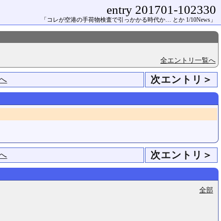
entry 201701-102330
「コレが空港の手荷物検査で引っかかる時代か… とか 1/10News」
全エントリ一覧へ
次エントリ＞
へ
次エントリ＞
へ
全部