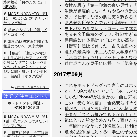
爆​体​験​者​「​何​の​た​め​に​」​ ​|​ ​
女性が思う「第一印象の良い男性」「悪い
N​E​W​S​j​p
生活が退廃的になったらやるべき8つの処世
📄
M​A​D​E​ ​I​N​ ​Y​A​M​A​T​O​ ​-​ ​第​1​
朝まで仕事した僕の胸に突き刺さる「お～
1​話​ ​私​は​ジ​ム​に​行​き​た​い​ ​|​ ​
ある教習所がとんでもない誤植かましてた
ヤ​ン​マ​ガ​W​e​b
ヨドバシのタブレットコーナーで本気出し
📄
超​か​ぐ​や​メ​シ​!​・​0​話​ ​|​ ​ビ​
ある有名予備校のグラフが詐欺すぎる件ｗ
ビ​ビ​コ​ミ​ッ​ク
悪用厳禁!? 体温計で「ほどよい高熱」を
📄
本​学​の​財​務​状​況​に​関​す​る​
【衝撃】通販で買った「吉良吉影ネクタイ
報​道​に​つ​い​て​ ​|​ ​東​京​大​学
理系の最高峰、東工大の新大学寮がコレっ
📄
【​独​占​】​『​超​か​ぐ​や​姫​!​
「ネコにキュウリ」ドッキリをカワウソに
』​を​生​み​出​し​た​ア​ニ​メ​企​画​
会​社​は​な​ぜ​マ​ン​ガ​レ​ー​ベ​ル​
辻仁成さんが息子に伝授した「気分を上げ
を​作​っ​た​の​か​?​ツ​イ​ン​エ​ン​
ジ​ン​に​聞​く​狙​い​【​イ​ン​タ​ビ​
2017年09月
ュ​ー​前​編​】​ ​|​ ​オ​タ​ク​総​研
これをホットドッグって言うのはホットド
by
はてブ - 人気エントリー
たった3色で描いたという「ボールペン画
はてブ 注目エントリ
届いたiPhone8がまさかの「曲面ディ
この「安らぎの宿」、全然安らげそうにな
ホットエントリ間近？
08/08 07:30更新
嘘だろ…iPadと添い寝したら翌朝大変な
子供が「スイカ畑ができるかも！」と撒い
📄
M​A​D​E​ ​I​N​ ​Y​A​M​A​T​O​ ​-​ ​第​1​
気に入った靴を海外から取り寄せたら、と
1​話​ ​私​は​ジ​ム​に​行​き​た​い​ ​|​ ​
ヤ​ン​マ​ガ​W​e​b
一年間開かなかった冷凍庫をこじ開けたら
危険な組体操に対する中学生の子の投稿が
📄
「​非​常​に​残​念​」​高​市​総​理​