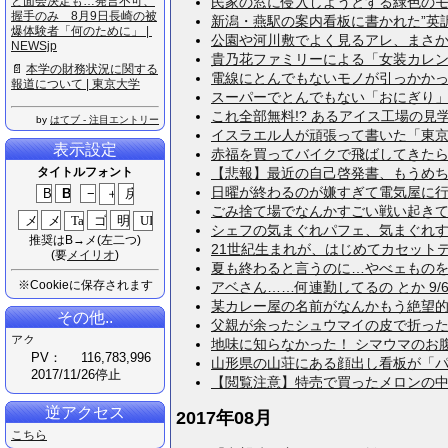
と​面​会​決​定​も​…​発​言​不​可​、​
民家の窓に侵入しようとする緑色のモンス
握​手​の​み​ ​8​月​9​日​長​崎​の​被​
新潟・燕駅の案内看板に書かれた”英訳”が
爆​体​験​者​「​何​の​た​め​に​」​ ​|​ ​
公園や河川敷でよく見るアレ、まさかの折
N​E​W​S​j​p
貴乃花ファミリーによる「女装カレンダー
📄
本​学​の​財​務​状​況​に​関​す​る​
電線にとんでもないモノが引っかかってい
報​道​に​つ​い​て​ ​|​ ​東​京​大​学
スーパーでとんでもない「おにぎり」売って
これ全部無料!? あるアイス工場の見学が
by
はてブ - 注目エントリー
イスラエル人が頑張って書いた「東京都」
表示設定
赤福を買ってバイクで飛ばしてきたら、
タイトルフォント
【悲報】最近の自己啓発書、もうめちゃく
日曜が終わるのが嫌すぎて電気屋に行っ
ごみ捨て場でなんかすごい戦い起きてた……
シェフの気まぐれパフェ、気まぐれすぎて
推奨はB→メ(左二つ)
21世紀生まれが、はじめてカセットテー
(要
メイリオ
)
夏も終わると言うのに…やべェものを見つ
※Cookieに保存されます
アベさん……何連勤してるの とか 9/6
某カレー屋の名前がなんかもう絶望的だっ
その他..
父親が余ったシュウマイの皮で折った「揚
地味に知らなかった！ シマウマのお腹の
PV：
116,783,996
山形県の山荘にある顔出し看板が「パン
2017/11/26停止
【閲覧注意】特売で買ったメロンの中身が
逆アクセス
2017年08月
こちら