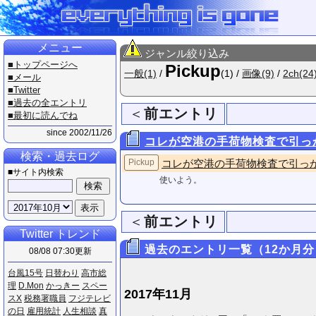
メニュー
ジャンル絞り込み
■トップページへ
Pickup
一般(1)
/
(1) /
画像(9)
/
2ch(24
■メール
■Twitter
■過去の全エントリ
＜
前エントリ
■最初に読んでね
since 2002/11/26
コレが空港の手荷物検査で引っ
検索・過去ログ
Pickup
コレが空港の手荷物検査で引っ
■サイト内検索
使いよう。
＜
前エントリ
Twitter トレンド
過去のエントリ一覧（12か月分
08/08 07:30更新
台​風​1​5​号
日​替​わ​り
高​市​総​
理
D​.​M​o​n
か​っ​き​ー
ス​ペ​ー​
2017年11月
ス​X
税​務​署​職​員
フ​ジ​テ​レ​ビ​
の​日
雇​用​統​計
人​生​相​談
真​