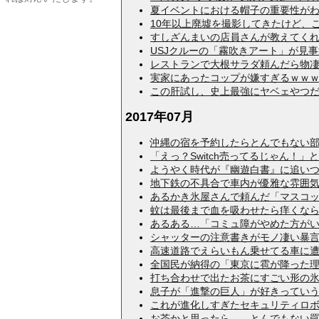
夏イベントにおける帽子の重要性がわかる
10年以上廃墟を撮影してきたけど、こん
すしざんまいの店員さんが教えてくれた
USJクルーの「霧吹きアート」が見事すぎ
レストランで大根サラダ頼んだら物凄ぇの
実家にあったコップが嫌すぎるｗｗｗｗｗ
この肝試し、史上最強にヤベェやつだ とか
2017年07月
沖縄の宿を予約したらとんでもない部屋だ
「えっ？Switch売ってるじゃん！」と
ようやく時代が『幽遊白書』に追いついた
地下鉄の不具合で車内が優雅な雰囲気にな
あるかき氷屋さんで頼んだ「マスコットか
蚊は最後まで血を吸わせたら痒くならない
あるある…「コミュ障がやめた方がいいこ
シャッターの注意書きがモノ凄い暴言を吐
高速道路でえらいもん乗せてる車に遭遇し
全国民が納得の「東京に雹が降った理由」
打ち合わせで出たお茶にすごい形の氷が入
息子が「進撃の巨人」が好きっていうから
これが進化しすぎたセキュリティロボット
お茶かと思ったら……とんでもない罠だっ