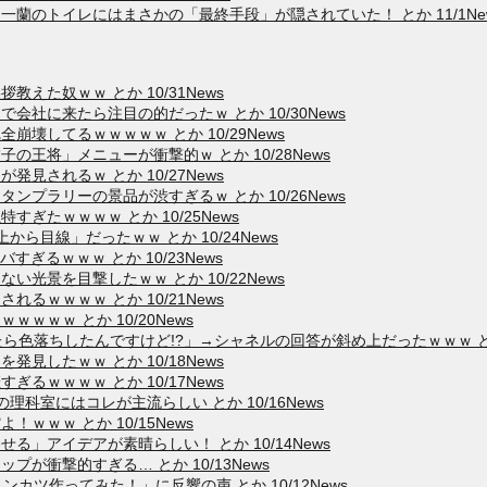
蘭のトイレにはまさかの「最終手段」が隠されていた！ とか 11/1Ne
えた奴ｗｗ とか 10/31News
社に来たら注目の的だったｗ とか 10/30News
壊してるｗｗｗｗｗ とか 10/29News
王将」メニューが衝撃的ｗ とか 10/28News
見されるｗ とか 10/27News
プラリーの景品が渋すぎるｗ とか 10/26News
ぎたｗｗｗｗ とか 10/25News
ら目線」だったｗｗ とか 10/24News
ぎるｗｗｗ とか 10/23News
光景を目撃したｗｗ とか 10/22News
るｗｗｗｗ とか 10/21News
ｗｗｗ とか 10/20News
色落ちしたんですけど!?」→シャネルの回答が斜め上だったｗｗｗ とか 1
見したｗｗ とか 10/18News
るｗｗｗｗ とか 10/17News
理科室にはコレが主流らしい とか 10/16News
ｗｗｗ とか 10/15News
」アイデアが素晴らしい！ とか 10/14News
が衝撃的すぎる… とか 10/13News
ンカツ作ってみた！」に反響の声 とか 10/12News