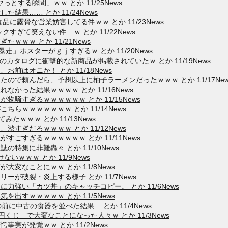
とする瞬間」ｗｗ とか 11/25News
結果…… とか 11/24News
に露骨な営業妨害してる件ｗｗ とか 11/23News
すぎて笑えない件…ｗ とか 11/22News
ｗｗｗ とか 11/21News
走」ポスターがｇｊすぎるｗ とか 11/20News
カタログに衝撃的な新商品が掲載されていたｗ とか 11/19News
前はオニか！ とか 11/18News
ので頼んだら、予想以上に柚子ラーメンだったｗｗｗ とか 11/17New
かった結果ｗｗｗｗ とか 11/16News
騒すぎるｗｗｗｗｗｗ とか 11/15News
らｗｗｗｗｗｗｗ とか 11/14News
たｗｗｗ とか 11/13News
すぎだろｗｗｗｗ とか 11/12News
ごすぎるｗｗｗｗｗｗ とか 11/11News
特集に非難轟々 とか 11/10News
けないｗｗｗ とか 11/9News
変なことにｗｗ とか 11/8News
が破裂・炎上する様子 とか 11/7News
力強い「カツ丼」のキャッチコピー。 とか 11/6News
出すｗｗｗｗｗ とか 11/5News
前に中古の食器を並べた結果… とか 11/4News
0円くじ」で大変なことになった人々ｗ とか 11/3News
実が発覚ｗｗ とか 11/2News